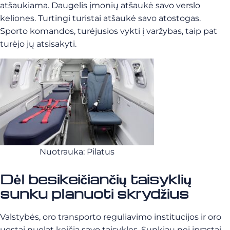
atšaukiama. Daugelis įmonių atšaukė savo verslo
keliones. Turtingi turistai atšaukė savo atostogas.
Sporto komandos, turėjusios vykti į varžybas, taip pat
turėjo jų atsisakyti.
Nuotrauka: Pilatus
Dėl besikeičiančių taisyklių
sunku planuoti skrydžius
Valstybės, oro transporto reguliavimo institucijos ir oro
uostai nuolat keičia savo taisykles. Sunkiau nei įprastai