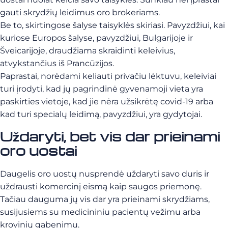
gauti skrydžių leidimus oro brokeriams.
Be to, skirtingose šalyse taisyklės skiriasi. Pavyzdžiui, kai
kuriose Europos šalyse, pavyzdžiui, Bulgarijoje ir
Šveicarijoje, draudžiama skraidinti keleivius,
atvykstančius iš Prancūzijos.
Paprastai, norėdami keliauti privačiu lėktuvu, keleiviai
turi įrodyti, kad jų pagrindinė gyvenamoji vieta yra
paskirties vietoje, kad jie nėra užsikrėtę covid-19 arba
kad turi specialų leidimą, pavyzdžiui, yra gydytojai.
Uždaryti, bet vis dar prieinami
oro uostai
Daugelis oro uostų nusprendė uždaryti savo duris ir
uždrausti komercinį eismą kaip saugos priemonę.
Tačiau dauguma jų vis dar yra prieinami skrydžiams,
susijusiems su medicininiu pacientų vežimu arba
krovinių gabenimu.