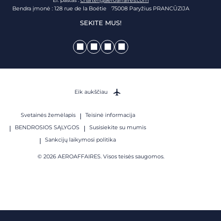
Bendra įmonė : 128 rue de la Boétie 75008 Paryžius PRANCŪZIJA
SEKITE MUS!
Eik aukščiau
Svetainės žemėlapis
Teisinė informacija
BENDROSIOS SĄLYGOS
Susisiekite su mumis
Sankcijų laikymosi politika
© 2026 AEROAFFAIRES. Visos teisės saugomos.