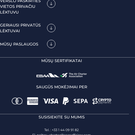
VERSLO PASKIRTIES
VIETOS PRIVAČIU
LĖKTUVU
GERIAUSI PRIVATŪS
LĖKTUVAI
MŪSŲ PASLAUGOS
MŪSŲ SERTIFIKATAI
SAUGŪS MOKĖJIMAI PER
SUSISIEKITE SU MUMIS
Tel. : +33 1 44 09 91 82
El. paštas :
charter@aeroaffaires.com