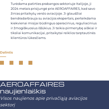
Turėdama patirties prabangos sektoriuje Italijoje, ji
2024 metais prisijungė prie AEROAFFAIRES, kad savo
žinias pritaikytų verslo aviacijoje. Ji glaudžiai
bendradarbiauja su aviacijos ekspertais, perteikdama
kiekvienai misijai būdingus operacinius, reguliacinius
ir žmogiškuosius iššūkius. Ji teikia pirmenybę aiškiai ir
tiksliai komunikacijai, pritaikytai reiklios tarptautinės
klientūros lūkesčiams.
Dalintis
AEROAFFAIRES
naujienlaiškis
Visos naujienos apie privačiąją aviacijos
sektorį