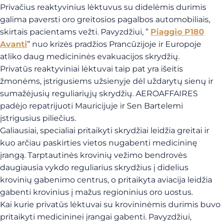
Privačius reaktyvinius lėktuvus su didelėmis durimis
galima paversti oro greitosios pagalbos automobiliais,
skirtais pacientams vežti. Pavyzdžiui, ”
Piaggio P180
Avanti
” nuo krizės pradžios Prancūzijoje ir Europoje
atliko daug medicininės evakuacijos skrydžių.
Privatūs reaktyviniai lėktuvai taip pat yra išeitis
žmonėms, įstrigusiems užsienyje dėl uždarytų sienų ir
sumažėjusių reguliariųjų skrydžių. AEROAFFAIRES
padėjo repatrijuoti Mauricijuje ir Sen Bartelemi
įstrigusius piliečius.
Galiausiai, specialiai pritaikyti skrydžiai leidžia greitai ir
kuo arčiau paskirties vietos nugabenti medicininę
įrangą. Tarptautinės krovinių vežimo bendrovės
daugiausia vykdo reguliarius skrydžius į didelius
krovinių gabenimo centrus, o pritaikyta aviacija leidžia
gabenti krovinius į mažus regioninius oro uostus.
Kai kurie privatūs lėktuvai su krovininėmis durimis buvo
pritaikyti medicininei įrangai gabenti. Pavyzdžiui,