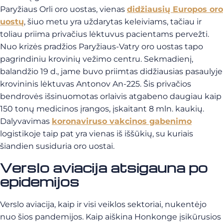
Paryžiaus Orli oro uostas, vienas
didžiausių Europos oro
uostų
, šiuo metu yra uždarytas keleiviams, tačiau ir
toliau priima privačius lėktuvus pacientams pervežti.
Nuo krizės pradžios Paryžiaus-Vatry oro uostas tapo
pagrindiniu krovinių vežimo centru. Sekmadienį,
balandžio 19 d., jame buvo priimtas didžiausias pasaulyje
krovininis lėktuvas Antonov An-225. Šis privačios
bendrovės išsinuomotas orlaivis atgabeno daugiau kaip
150 tonų medicinos įrangos, įskaitant 8 mln. kaukių.
Dalyvavimas
koronaviruso vakcinos gabenimo
logistikoje taip pat yra vienas iš iššūkių, su kuriais
šiandien susiduria oro uostai.
Verslo aviacija atsigauna po
epidemijos
Verslo aviacija, kaip ir visi veiklos sektoriai, nukentėjo
nuo šios pandemijos. Kaip aiškina Honkonge įsikūrusios