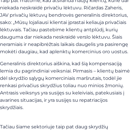
Taip pat matome, kad atsiranda naujų klientų, kurie dar
niekada neskraidė privačiu lėktuvu. Ričardas Zaheris,
JAV privačių lėktuvų bendrovės generalinis direktorius,
sako: „Mūsų lojaliausi klientai įprastai keliauja privačiais
lėktuvais. Tačiau pastebime klientų antplūdį, kurių
dauguma dar niekada neskraidė verslo lėktuvu. Šiais
neramiais ir neapibrėžtais laikais daugelis yra pasirengę
mokėti daugiau, kad aplenktų komercinius oro uostus.
Generalinis direktorius aiškina, kad šią kompensaciją
lemia du pagrindiniai veiksniai. Pirmasis – klientų baimė
dėl skrydžio sąlygų komerciniais maršrutais, todėl jie
renkasi privačius skrydžius toliau nuo minios žmonių.
Antrasis veiksnys yra susijęs su keleiviais, patekusiais į
avarines situacijas, ir yra susijęs su repatriacijos
skrydžiais.
Tačiau šiame sektoriuje taip pat daug skrydžių