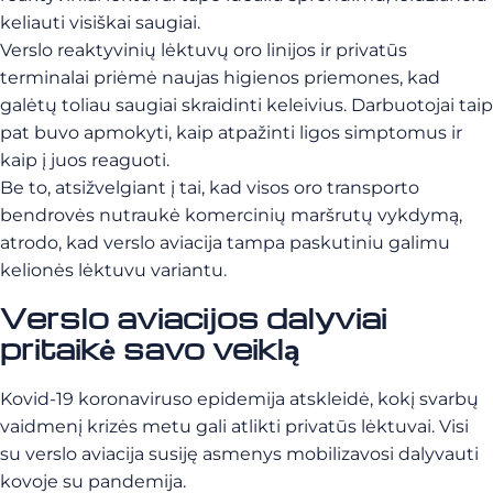
keliauti visiškai saugiai.
Verslo reaktyvinių lėktuvų oro linijos ir privatūs
terminalai priėmė naujas higienos priemones, kad
galėtų toliau saugiai skraidinti keleivius. Darbuotojai taip
pat buvo apmokyti, kaip atpažinti ligos simptomus ir
kaip į juos reaguoti.
Be to, atsižvelgiant į tai, kad visos oro transporto
bendrovės nutraukė komercinių maršrutų vykdymą,
atrodo, kad verslo aviacija tampa paskutiniu galimu
kelionės lėktuvu variantu.
Verslo aviacijos dalyviai
pritaikė savo veiklą
Kovid-19 koronaviruso epidemija atskleidė, kokį svarbų
vaidmenį krizės metu gali atlikti privatūs lėktuvai. Visi
su verslo aviacija susiję asmenys mobilizavosi dalyvauti
kovoje su pandemija.