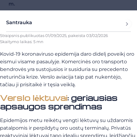
m.
Santrauka
Straipsnis publikuotas
01/09/2025
, pakeista
03/02/2026
Skaitymo laikas: 5 mn
Kovid-19 koronaviruso epidemija daro didelį poveikį oro
eismui visame pasaulyje. Komercinės oro transporto
bendrovės yra sustojusios ir susiduria su precedento
neturinčia krize. Verslo aviacija taip pat nukentėjo,
tačiau ji prisitaikė ir tęsia veiklą.
Verslo lėktuvai
: geriausias
apsaugos sprendimas
Epidemijos metu reikėtų vengti lėktuvų su uždaromis
patalpomis ir perpildytų oro uostų terminalų. Privatūs
reaktyviniai lėktuvai tapo idealiu sprendimu, leidžiančiu