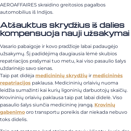
AEROAFFAIRES skraidino greitosios pagalbos
automobilius iš Indijos.
Atšauktus skrydžius iš dalies
kompensuoja nauji užsakymai
Vasario pabaigoje ir kovo pradžioje labai padaugėjo
užsakymų. Šį padidėjimą daugiausia lėmė skubios
repatriacijos prašymai tuo metu, kai viso pasaulio šalys
uždarinėjo savo sienas.
Taip pat didėja
medicininių skrydžių
ir
medicininės
repatriacijos
paklausa. Medicininių orlaivių nuoma
leidžia sumažinti kai kurių ligoninių darbuotojų skaičių.
Krovininių orlaivių paklausa taip pat labai didelė. Viso
pasaulio šalys siunčia medicininę įrangą.
Krovinių
gabenimo
oro transportu poreikis dar niekada nebuvo
toks didelis.