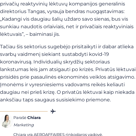
privačių reaktyvinių lėktuvų kompanijos generalinis
direktorius Tangas, vyrauja bendras nuogąstavimas:
„Kadangi vis daugiau šalių uždaro savo sienas, bus vis
sunkiau naudotis orlaiviais, net ir privačiais reaktyviniais
lėktuvais”, – baiminasi jis.
Tačiau šis sektorius sugebėjo prisitaikyti ir dabar atlieka
svarbų vaidmenį siekiant sustabdyti kovid-19
koronavirusą.
Individualių skrydžių sektoriaus
lankstumas leis jam atsigauti po krizės. Privatūs lėktuvai
prisidės prie pasaulinės ekonominės veiklos atsigavimo.
Įmonėms ir vyresniesiems vadovams reikės keliauti
daugiau nei prieš krizę. O privatūs lėktuvai kaip niekada
anksčiau taps saugaus susisiekimo priemone.
Parašė
Chiara
Marketing
Chiara yra AEROAFFAIRES rinkodaros vadovė.