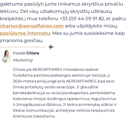
galėtume pasiūlyti jums tinkamus skrydžius privačiu
lėktuvu. Dėl visų užsakomųjų skrydžių užklausų
kreipkitės į mus telefonu +33 (0)1 44 09 91 82, el. paštu:
charter@aeroaffaires.com
arba užpildykite mūsų
pasiūlymą internetu
. Mes su jumis susisieksime kaip
įmanoma greičiau.
Parašė
Chiara
Marketing
Chiara yra AEROAFFAIRES rinkodaros vadovė.
Turėdama patirties prabangos sektoriuje Italijoje, ji
2024 metais prisijungė prie AEROAFFAIRES, kad savo
žinias pritaikytų verslo aviacijoje. Ji glaudžiai
bendradarbiauja su aviacijos ekspertais, perteikdama
kiekvienai misijai būdingus operacinius, reguliacinius
ir žmogiškuosius iššūkius. Ji teikia pirmenybę aiškiai ir
tiksliai komunikacijai, pritaikytai reiklios tarptautinės
klientūros lūkesčiams.