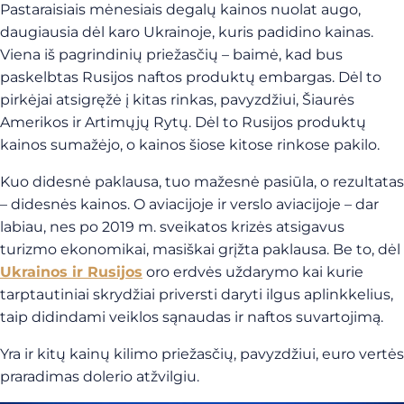
Pastaraisiais mėnesiais degalų kainos nuolat augo,
daugiausia dėl karo Ukrainoje, kuris padidino kainas.
Viena iš pagrindinių priežasčių – baimė, kad bus
paskelbtas Rusijos naftos produktų embargas. Dėl to
pirkėjai atsigręžė į kitas rinkas, pavyzdžiui, Šiaurės
Amerikos ir Artimųjų Rytų. Dėl to Rusijos produktų
kainos sumažėjo, o kainos šiose kitose rinkose pakilo.
Kuo didesnė paklausa, tuo mažesnė pasiūla, o rezultatas
– didesnės kainos. O aviacijoje ir verslo aviacijoje – dar
labiau, nes po 2019 m. sveikatos krizės atsigavus
turizmo ekonomikai, masiškai grįžta paklausa. Be to, dėl
Ukrainos ir Rusijos
oro erdvės uždarymo kai kurie
tarptautiniai skrydžiai priversti daryti ilgus aplinkkelius,
taip didindami veiklos sąnaudas ir naftos suvartojimą.
Yra ir kitų kainų kilimo priežasčių, pavyzdžiui, euro vertės
praradimas dolerio atžvilgiu.