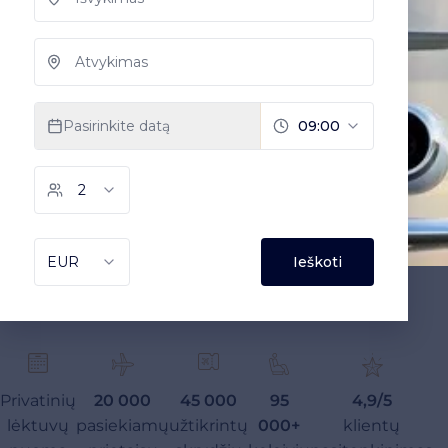
Privatinių
20 000
45 000
95
4,9/5
lėktuvų
pasiekiamų
užtikrintų
000+
klientų