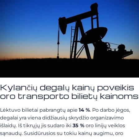
Kylančių degalų kainų poveikis
oro transporto bilietų kainoms
Lėktuvo bilietai pabrangtų apie
14 %
. Po darbo jėgos,
degalai yra viena didžiausių skrydžio organizavimo
išlaidų. Iš tikrųjų jis sudaro iki
35 %
oro linijų veiklos
sąnaudų. Susidūrusios su tokiu kainų augimu, oro