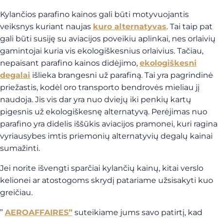
Kylančios parafino kainos gali būti motyvuojantis
veiksnys kuriant naujas
kuro alternatyvas
. Tai taip pat
gali būti susiję su aviacijos poveikiu aplinkai, nes orlaivių
gamintojai kuria vis ekologiškesnius orlaivius. Tačiau,
nepaisant parafino kainos didėjimo,
ekologiškesni
degalai
išlieka brangesni už parafiną. Tai yra pagrindinė
priežastis, kodėl oro transporto bendrovės mieliau jį
naudoja. Jis vis dar yra nuo dviejų iki penkių kartų
pigesnis už ekologiškesnę alternatyvą. Perėjimas nuo
parafino yra didelis iššūkis aviacijos pramonei, kuri ragina
vyriausybes imtis priemonių alternatyvių degalų kainai
sumažinti.
Jei norite išvengti sparčiai kylančių kainų, kitai verslo
kelionei ar atostogoms skrydį patariame užsisakyti kuo
greičiau.
”
AEROAFFAIRES”
suteikiame jums savo patirtį, kad