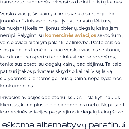
transporto bendrovės priverstos didinti bilietų kainas.
Verslo aviaciją šis kainų kilimas veikia skirtingai. Kai
įmonė ar fizinis asmuo gali įsigyti privatų lėktuvą,
kainuojantį kelis milijonus dolerių, degalų kaina jam
nerūpi. Palyginti su
komercinės aviacijos
sektoriumi,
verslo aviacijai tai yra palanki aplinkybė. Pastarasis dėl
šios padėties kenčia. Tačiau verslo aviacijos sektoriui,
kaip ir oro transporto tarpininkavimo bendrovėms,
tenka susidoroti su degalų kainų padidėjimu. Tai taip
pat turi įtakos privataus skrydžio kainai. Visą laiką
siūlydamos klientams geriausią kainą, nepaisydamos
konkurencijos.
Privačios aviacijos operatorių iššūkis – išlaikyti naujus
klientus, kurie plūstelėjo pandemijos metu. Nepaisant
komercinės aviacijos pagyvėjimo ir degalų kainų šoko.
Ieškoma alternatyvų parafinui