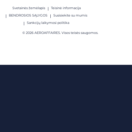
Svetainės žemėlapis
Teisinė informacija
BENDROSIOS SĄLYGOS
Susisiekite su mumis
Sankcijų laikymosi politika
© 2026 AEROAFFAIRES. Visos teisės saugomos.