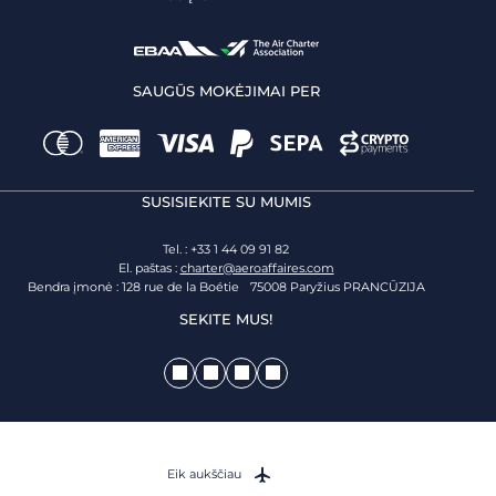
SAUGŪS MOKĖJIMAI PER
SUSISIEKITE SU MUMIS
Tel. : +33 1 44 09 91 82
El. paštas :
charter@aeroaffaires.com
Bendra įmonė : 128 rue de la Boétie 75008 Paryžius PRANCŪZIJA
SEKITE MUS!
Eik aukščiau