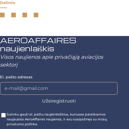
Dalintis
AEROAFFAIRES
naujienlaiškis
Visos naujienos apie privačiąją aviacijos
sektorį
El. pašto adresas
Sutinku gauti el. paštu naujienlaiškius, kuriuose pateikiamos
naujausios AeroAffaires naujienos, ir esu susipažinęs su mūsų
privatumo politika.