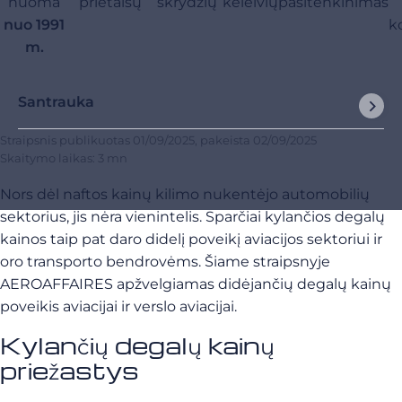
nuoma
prietaisų
skrydžių
keleivių
pasitenkinimas
nuo 1991
k
m.
Santrauka
Straipsnis publikuotas
01/09/2025
, pakeista
02/09/2025
Skaitymo laikas: 3 mn
Nors dėl naftos kainų kilimo nukentėjo automobilių
sektorius, jis nėra vienintelis. Sparčiai kylančios degalų
kainos taip pat daro didelį poveikį aviacijos sektoriui ir
oro transporto bendrovėms. Šiame straipsnyje
AEROAFFAIRES apžvelgiamas didėjančių degalų kainų
poveikis aviacijai ir verslo aviacijai.
Kylančių degalų kainų
priežastys