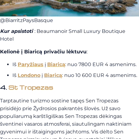
@BiarritzPaysBasque
Kur apsistoti
: Beaumanoir Small Luxury Boutique
Hotel
Kelionė į Biaricą privačiu lėktuvu
:
Iš
Paryžiaus
į
Biaricą
: nuo 7800 EUR 4 asmenims.
Iš
Londono
į
Biaricą
: nuo 10 600 EUR 4 asmenims.
4.
St Tropezas
Tarptautine turizmo sostine tapęs Sen Tropezas
prisidėjo prie Žydrosios pakrantės šlovės. Už savo
populiarumą karštligiškas Sen Tropezas dėkingas
šventinei vasaros atmosferai, siautulingam naktiniam
gyvenimui ir ištaigingoms jachtoms. Vis dėlto Sen