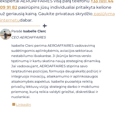
ekspertai AEROAFFAIRES visą parą telefonu
+33 (0)1 44
09 91 82
pasirūpins jūsų individualiai pritaikyta kelione
už geriausią kainą. Gaukite
privataus skrydžio
pasiūlymą
internetu
dabar.
Parašė
Isabelle Clerc
CEO AEROAFFAIRES
Isabelle Clerc perima AEROAFFAIRES vadovavimą
sudėtingomis aplinkybėmis, aviacijos sektoriaus
nestabilumo išvakarėse. Ji įkūnija šeimos verslo
tęstinumą ir kartu skatina naują strateginę dinamiką.
Jai vadovaujant, AEROAFFAIRES stiprina savo
tarptautines pozicijas, formuoja daugiakalbį požiūrį ir
integruoja inovacijų, atsekamumo ir aplinkosaugos
atsakomybės aspektus. Isabelle puoselėja reiklią
privačių lėktuvų viziją: strateginę darbo ir mobilumo
priemonę, kurią reikia valdyti griežtai, diskretiškai ir
nuolankiai.
LinkedIn