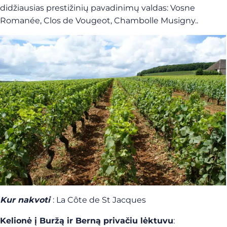
didžiausias prestižinių pavadinimų valdas: Vosne
Romanée, Clos de Vougeot, Chambolle Musigny..
Kur nakvoti
: La Côte de St Jacques
Kelionė į Buržą ir Berną privačiu lėktuvu
: