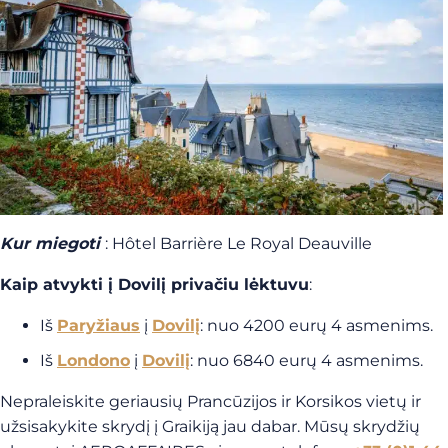
Kur miegoti
: Hôtel Barrière Le Royal Deauville
Kaip atvykti į Dovilį privačiu lėktuvu
:
Iš
Paryžiaus
į
Dovilį
: nuo 4200 eurų 4 asmenims.
Iš
Londono
į
Dovilį
: nuo 6840 eurų 4 asmenims.
Nepraleiskite geriausių Prancūzijos ir Korsikos vietų ir
užsisakykite skrydį į Graikiją jau dabar. Mūsų skrydžių