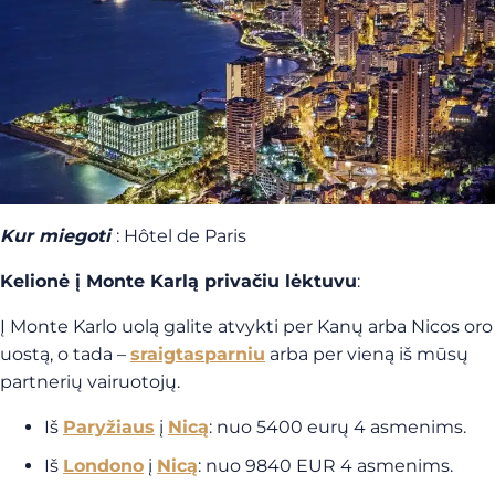
Kur miegoti
: Hôtel de Paris
Kelionė į Monte Karlą privačiu lėktuvu
:
Į Monte Karlo uolą galite atvykti per Kanų arba Nicos oro
uostą, o tada –
sraigtasparniu
arba per vieną iš mūsų
partnerių vairuotojų.
Iš
Paryžiaus
į
Nicą
: nuo 5400 eurų 4 asmenims.
Iš
Londono
į
Nicą
: nuo 9840 EUR 4 asmenims.