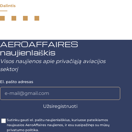
Dalintis
AEROAFFAIRES
naujienlaiškis
Visos naujienos apie privačiąją aviacijos
sektorį
El. pašto adresas
Sutinku gauti el. paštu naujienlaiškius, kuriuose pateikiamos
naujausios AeroAffaires naujienos, ir esu susipažinęs su mūsų
privatumo politika.