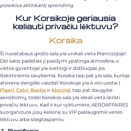
poreikius atitinkantį sprendimą.
Kur Korsikoje geriausia
keliauti privačiu lėktuvu?
Korsika
Ši nuostabaus grožio sala yra unikali vieta Prancūzijoje!
Dėl salos padėties ji pasižymi ypatinga atmosfera, o
vietos gyventojai yra svetingi ir didžiuojasi jos
išskirtinėmis savybėmis. Korsika taip pat yra sala, kurioje
atsiveria dangiški vaizdai! Korsikoje yra 4 oro uostai (
Figari
,
Calvi
,
Bastia
ir
Ajaccio
), taip pat daugybė
aerodromų, todėl Korsikos sala yra ideali vieta skristi
privačiu lėktuvu. Kad ir kur vyktumėte, AEROAFFAIRES
suorganizuos jūsų kelionę su VIP paslaugomis verslo
lėktuvu arba sraigtasparniu.
1. Bonifacio