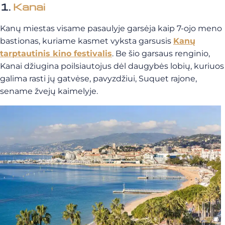
1.
Kanai
Kanų miestas visame pasaulyje garsėja kaip 7-ojo meno
bastionas, kuriame kasmet vyksta garsusis
Kanų
tarptautinis kino festivalis
. Be šio garsaus renginio,
Kanai džiugina poilsiautojus dėl daugybės lobių, kuriuos
galima rasti jų gatvėse, pavyzdžiui, Suquet rajone,
sename žvejų kaimelyje.