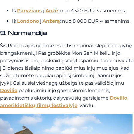
Iš
Paryžiaus
į
Anžė
: nuo 4320 EUR 3 asmenims.
Iš
Londono
į
Anžerą
: nuo 8 000 EUR 4 asmenims.
9. Normandija
Šis Prancūzijos rytuose esantis regionas slepia daugybę
brangakmenių! Pasigrožėkite Mon Sen Mišeliu ir jo
potvyniais iš oro, paskraidę sraigtasparniu, tada nuvykite
į D dienos išsilaipinimo paplūdimius ir jų muziejus, kad
sužinotumėte daugiau apie šį simbolinį Prancūzijos
įvykį. Galiausiai viešnagę užbaigsite pasivaikščiojimu
Dovilio
paplūdimiu ir jo garsiosiomis lentomis,
pavadintomis aktorių, dalyvavusių garsiajame
Dovilio
amerikietiškų filmų festivalyje
, vardu.