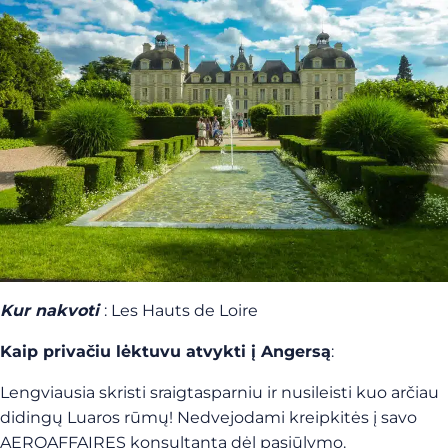
Kur nakvoti
: Les Hauts de Loire
Kaip privačiu lėktuvu atvykti į Angersą
:
Lengviausia skristi sraigtasparniu ir nusileisti kuo arčiau
didingų Luaros rūmų! Nedvejodami kreipkitės į savo
AEROAFFAIRES konsultantą dėl pasiūlymo.