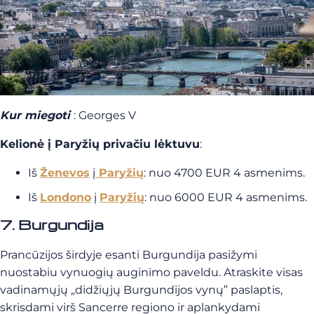
Kur miegoti
: Georges V
Kelionė į Paryžių privačiu lėktuvu
:
Iš
Ženevos
į
Paryžių
: nuo 4700 EUR 4 asmenims.
Iš
Londono
į
Paryžių
: nuo 6000 EUR 4 asmenims.
7. Burgundija
Prancūzijos širdyje esanti Burgundija pasižymi
nuostabiu vynuogių auginimo paveldu. Atraskite visas
vadinamųjų „didžiųjų Burgundijos vynų” paslaptis,
skrisdami virš Sancerre regiono ir aplankydami