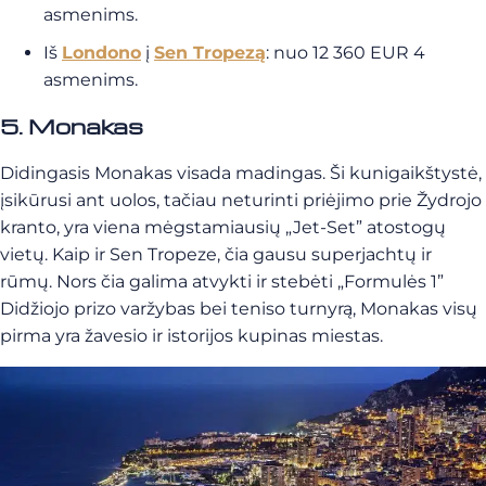
asmenims.
Iš
Londono
į
Sen Tropezą
: nuo 12 360 EUR 4
asmenims.
5. Monakas
Didingasis Monakas visada madingas. Ši kunigaikštystė,
įsikūrusi ant uolos, tačiau neturinti priėjimo prie Žydrojo
kranto, yra viena mėgstamiausių „Jet-Set” atostogų
vietų. Kaip ir Sen Tropeze, čia gausu superjachtų ir
rūmų. Nors čia galima atvykti ir stebėti „Formulės 1”
Didžiojo prizo varžybas bei teniso turnyrą, Monakas visų
pirma yra žavesio ir istorijos kupinas miestas.