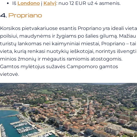
Iš
Londono
į
Kalvį
: nuo 12 EUR už 4 asmenis.
4.
Propriano
Korsikos pietvakariuose esantis Propriano yra ideali vieta
poilsiui, maudynėms ir žygiams po šalies gilumą. Mažiau
turistų lankomas nei kaimyniniai miestai, Propriano – tai
vieta, kurią renkasi nuotykių ieškotojai, norintys išvengti
minios žmonių ir mėgautis ramiomis atostogomis.
Gamtos mylėtojus sužavės Campomoro gamtos
vietovė.