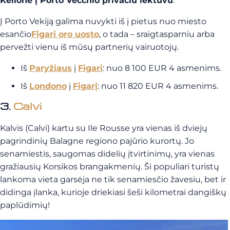
Kelionė į Porto Vecchio privačiu lėktuvu
:
Į Porto Vekiją galima nuvykti iš į pietus nuo miesto
esančio
Figari oro uosto
, o tada – sraigtasparniu arba
pervežti vienu iš mūsų partnerių vairuotojų.
Iš
Paryžiaus
į
Figari
: nuo 8 100 EUR 4 asmenims.
Iš
Londono
į
Figarį
: nuo 11 820 EUR 4 asmenims.
3.
Calvi
Kalvis (Calvi) kartu su Ile Rousse yra vienas iš dviejų
pagrindinių Balagne regiono pajūrio kurortų. Jo
senamiestis, saugomas didelių įtvirtinimų, yra vienas
gražiausių Korsikos brangakmenių. Ši populiari turistų
lankoma vieta garsėja ne tik senamiesčio žavesiu, bet ir
didinga įlanka, kurioje driekiasi šeši kilometrai dangiškų
paplūdimių!