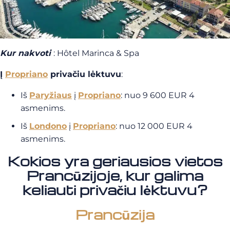
Kur nakvoti
: Hôtel Marinca & Spa
Į
Propriano
privačiu lėktuvu
:
Iš
Paryžiaus
į
Propriano
: nuo 9 600 EUR 4
asmenims.
Iš
Londono
į
Propriano
: nuo 12 000 EUR 4
asmenims.
Kokios yra geriausios vietos
Prancūzijoje, kur galima
keliauti privačiu lėktuvu?
Prancūzija