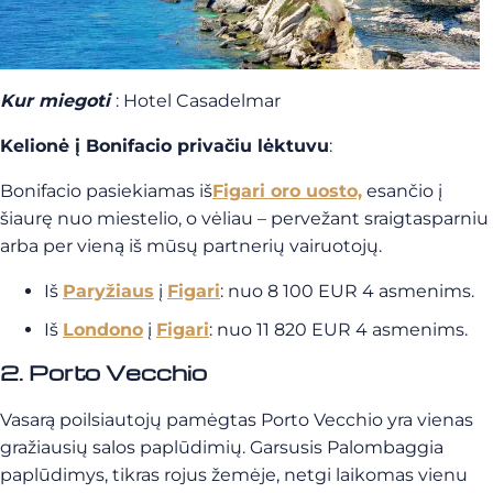
Kur miegoti
: Hotel Casadelmar
Kelionė į Bonifacio privačiu lėktuvu
:
Bonifacio pasiekiamas iš
Figari oro uosto,
esančio į
šiaurę nuo miestelio, o vėliau – pervežant sraigtasparniu
arba per vieną iš mūsų partnerių vairuotojų.
Iš
Paryžiaus
į
Figari
: nuo 8 100 EUR 4 asmenims.
Iš
Londono
į
Figari
: nuo 11 820 EUR 4 asmenims.
2. Porto Vecchio
Vasarą poilsiautojų pamėgtas Porto Vecchio yra vienas
gražiausių salos paplūdimių. Garsusis Palombaggia
paplūdimys, tikras rojus žemėje, netgi laikomas vienu