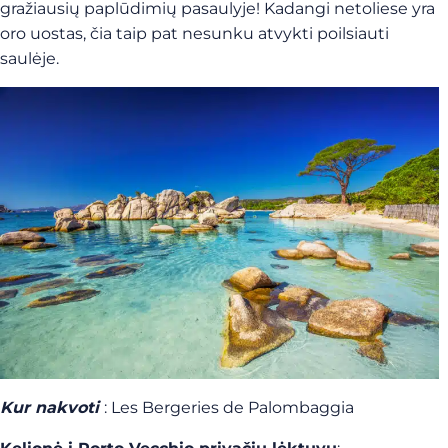
gražiausių paplūdimių pasaulyje! Kadangi netoliese yra
oro uostas, čia taip pat nesunku atvykti poilsiauti
saulėje.
Kur nakvoti
: Les Bergeries de Palombaggia