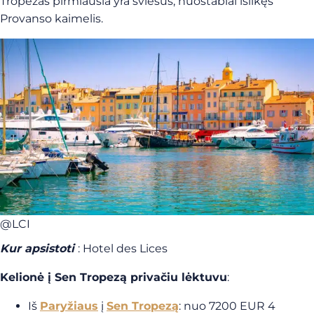
Tropezas pirmiausia yra šviesus, nuostabiai išlikęs
Provanso kaimelis.
@LCI
Kur apsistoti
: Hotel des Lices
Kelionė į Sen Tropezą privačiu lėktuvu
:
Iš
Paryžiaus
į
Sen Tropezą
: nuo 7200 EUR 4