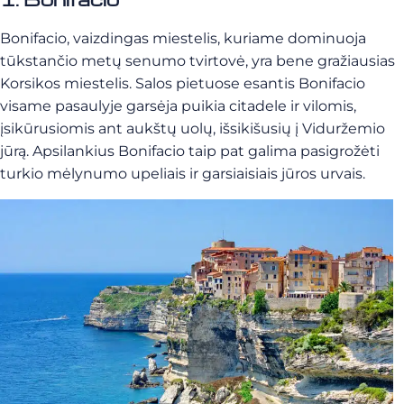
Bonifacio, vaizdingas miestelis, kuriame dominuoja
tūkstančio metų senumo tvirtovė, yra bene gražiausias
Korsikos miestelis. Salos pietuose esantis Bonifacio
visame pasaulyje garsėja puikia citadele ir vilomis,
įsikūrusiomis ant aukštų uolų, išsikišusių į Viduržemio
jūrą. Apsilankius Bonifacio taip pat galima pasigrožėti
turkio mėlynumo upeliais ir garsiaisiais jūros urvais.