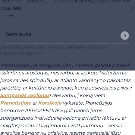
nuoma
prietaisų
skrydžių
keleivių
pasitenkinimas
nuo 1991
k
m.
Santrauka
Straipsnis publikuotas
01/09/2025
, pakeista
06/03/2026
Skaitymo laikas: 7 mn
Prancūzijoje yra daugybė vietų, kuriose galima praleisti
išskirtines atostogas, nesvarbu, ar ieškote Viduržemio
jūros saulės spindulių, ar Atlanto vandenyno pakrantės
įspūdžių, ar kultūrinio paveldo, kurį puoselėja jos pilys ir
Šampanės regionas
! Nesvarbu, į kokią vietą
Prancūzijoje
ar
Korsikoje
vykstate, Prancūzijos
bendrovė AEROAFFAIRES gali padėti jums
suorganizuoti individualią kelionę privačiu lėktuvu ar
sraigtasparniu. Palygindami 1 200 partnerių – verslo
aviacijos bendrovių orlaivius, rasime geriausiai jūsų