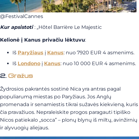
@FestivalCannes
Kur apsistoti
: „Hôtel Barrière Le Majestic
Kelionė į Kanus privačiu lėktuvu
:
Iš
Paryžiaus
į
Kanus
: nuo 7920 EUR 4 asmenims.
Iš
Londono
į
Kanus
: nuo 10 000 EUR 4 asmenims.
2.
Gražus
Žydrosios pakrantės sostinė Nica yra antras pagal
populiarumą miestas po Paryžiaus. Jos Anglų
promenada ir senamiestis tikrai sužavės kiekvieną, kuris
čia pravažiuos. Nepraleiskite progos paragauti tipiško
Nicos patiekalo „socca” – plonų blynų iš miltų, avinžirnių
ir alyvuogių aliejaus.