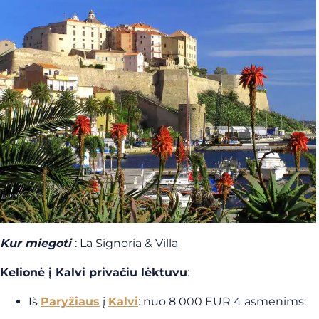
Kur miegoti
: La Signoria & Villa
Kelionė į Kalvi privačiu lėktuvu
:
Iš
Paryžiaus
į
Kalvi
: nuo 8 000 EUR 4 asmenims.