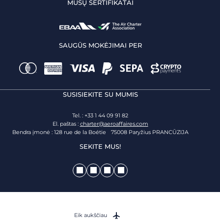
MŪSŲ SERTIFIKATAI
SAUGŪS MOKĖJIMAI PER
SUSISIEKITE SU MUMIS
Tel. : +33 1 44 09 91 82
El. paštas :
charter@aeroaffaires.com
Bendra įmonė : 128 rue de la Boétie 75008 Paryžius PRANCŪZIJA
SEKITE MUS!
Eik aukščiau