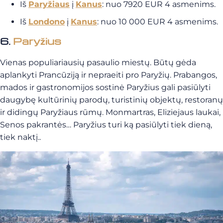
Iš
Paryžiaus
į
Kanus
: nuo 7920 EUR 4 asmenims.
Iš
Londono
į
Kanus
: nuo 10 000 EUR 4 asmenims.
6.
Paryžius
Vienas populiariausių pasaulio miestų. Būtų gėda
aplankyti Prancūziją ir nepraeiti pro Paryžių. Prabangos,
mados ir gastronomijos sostinė Paryžius gali pasiūlyti
daugybę kultūrinių parodų, turistinių objektų, restoranų
ir didingų Paryžiaus rūmų. Monmartras, Eliziejaus laukai,
Senos pakrantės… Paryžius turi ką pasiūlyti tiek dieną,
tiek naktį..