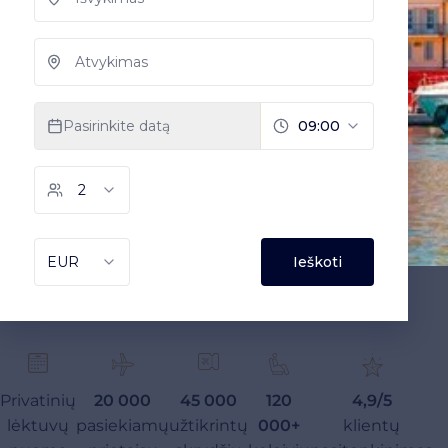
Privatinių
20 000
45 000
120
4,9/5
lėktuvų
pasiekiamų
užtikrintų
000+
klientų