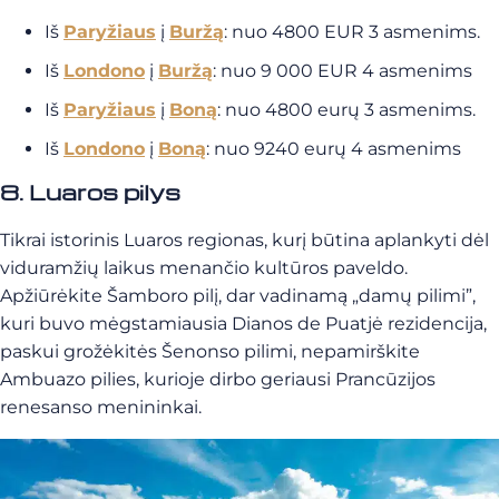
Iš
Paryžiaus
į
Buržą
: nuo 4800 EUR 3 asmenims.
Iš
Londono
į
Buržą
: nuo 9 000 EUR 4 asmenims
Iš
Paryžiaus
į
Boną
: nuo 4800 eurų 3 asmenims.
Iš
Londono
į
Boną
: nuo 9240 eurų 4 asmenims
8. Luaros pilys
Tikrai istorinis Luaros regionas, kurį būtina aplankyti dėl
viduramžių laikus menančio kultūros paveldo.
Apžiūrėkite Šamboro pilį, dar vadinamą „damų pilimi”,
kuri buvo mėgstamiausia Dianos de Puatjė rezidencija,
paskui grožėkitės Šenonso pilimi, nepamirškite
Ambuazo pilies, kurioje dirbo geriausi Prancūzijos
renesanso menininkai.