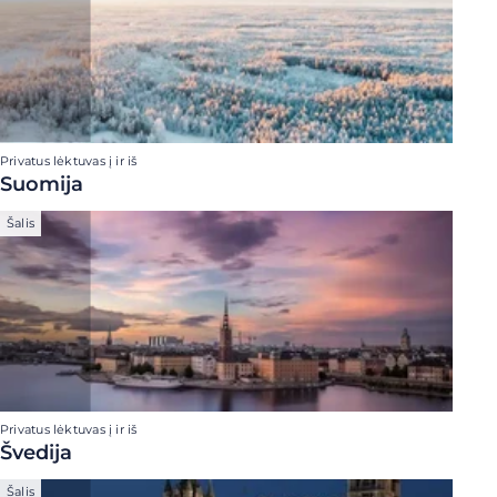
Privatus lėktuvas į ir iš
Suomija
Šalis
Privatus lėktuvas į ir iš
Švedija
Šalis