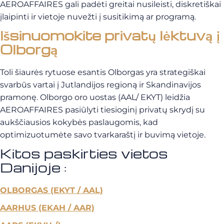
AEROAFFAIRES gali padėti greitai nusileisti, diskretiškai
įlaipinti ir vietoje nuvežti į susitikimą ar programą.
Išsinuomokite privatų lėktuvą į
Olborgą
Toli šiaurės rytuose esantis Olborgas yra strategiškai
svarbūs vartai į Jutlandijos regioną ir Skandinavijos
pramonę. Olborgo oro uostas (AAL/ EKYT) leidžia
AEROAFFAIRES pasiūlyti tiesioginį privatų skrydį su
aukščiausios kokybės paslaugomis, kad
optimizuotumėte savo tvarkaraštį ir buvimą vietoje.
Kitos paskirties vietos
Danijoje :
OLBORGAS (EKYT / AAL)
AARHUS (EKAH / AAR)