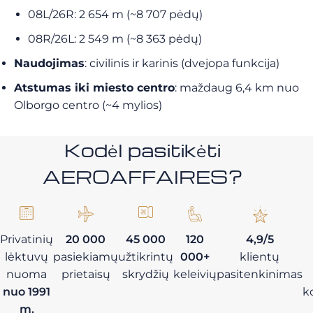
08L/26R: 2 654 m (~8 707 pėdų)
08R/26L: 2 549 m (~8 363 pėdų)
Naudojimas
: civilinis ir karinis (dvejopa funkcija)
Atstumas iki miesto centro
: maždaug 6,4 km nuo
Olborgo centro (~4 mylios)
Kodėl pasitikėti
AEROAFFAIRES?
Privatinių
20 000
45 000
120
4,9/5
lėktuvų
pasiekiamų
užtikrintų
000+
klientų
nuoma
prietaisų
skrydžių
keleivių
pasitenkinimas
nuo 1991
k
m.