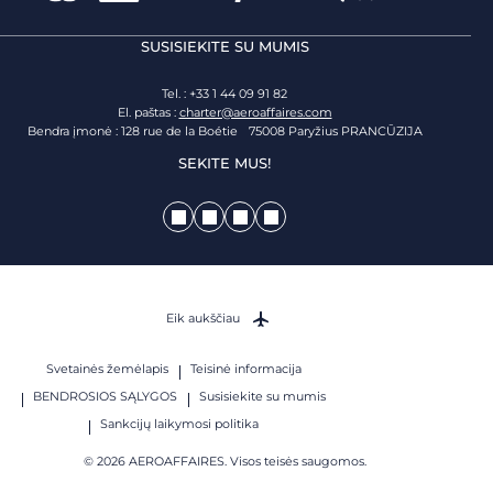
SUSISIEKITE SU MUMIS
Tel. : +33 1 44 09 91 82
El. paštas :
charter@aeroaffaires.com
Bendra įmonė : 128 rue de la Boétie 75008 Paryžius PRANCŪZIJA
SEKITE MUS!
Eik aukščiau
Svetainės žemėlapis
Teisinė informacija
BENDROSIOS SĄLYGOS
Susisiekite su mumis
Sankcijų laikymosi politika
© 2026 AEROAFFAIRES. Visos teisės saugomos.