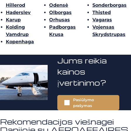
Hillerod
Odensė
Sonderborgas
Haderslev
Olborgas
Thisted
Karup
Orhusas
Vagaras
Kolding
Padborgas
Vojensas
Vamdrup
Krusa
Skrydstrupas
Kopenhaga
Jums reikia
kainos
įvertinimo?
Pasiūlymo
prašymas
Rekomendacijos viešnagei
Danijoje su AEROAFFAIRES