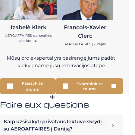
Izabelė Klerk
Francois-Xavier
Clerc
AEROAFFAIRES generalinis
direktorius
AEROAFFAIRES įkūrėjas
Mūsų oro ekspertai yra pasirengę jums padėti
kiekviename jūsų rezervacijos etape.
Parašykite
Skambinkite
mums
mums
Foire aux questions
Kaip užsisakyti privataus lėktuvo skrydį
su AEROAFFAIRES į Daniją?