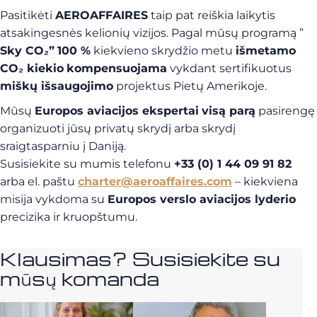
Pasitikėti
AEROAFFAIRES
taip pat reiškia laikytis
atsakingesnės kelionių vizijos. Pagal mūsų programą ”
Sky CO₂”
100 %
kiekvieno skrydžio metu
išmetamo
CO₂ kiekio
kompensuojama
vykdant sertifikuotus
miškų išsaugojimo
projektus Pietų Amerikoje.
Mūsų
Europos aviacijos ekspertai
visą parą
pasirengę
organizuoti jūsų privatų skrydį arba skrydį
sraigtasparniu į Daniją.
Susisiekite su mumis telefonu
+33 (0) 1 44 09 91 82
arba el. paštu
charter@aeroaffaires.com
– kiekviena
misija vykdoma su
Europos verslo aviacijos lyderio
precizika ir kruopštumu.
Klausimas? Susisiekite su
mūsų komanda