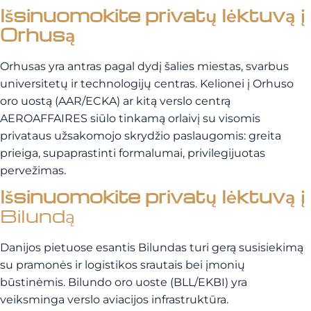
Išsinuomokite privatų lėktuvą į
Orhusą
Orhusas yra antras pagal dydį šalies miestas, svarbus
universitetų ir technologijų centras. Kelionei į Orhuso
oro uostą (AAR/ECKA) ar kitą verslo centrą
AEROAFFAIRES siūlo tinkamą orlaivį su visomis
privataus užsakomojo skrydžio paslaugomis: greita
prieiga, supaprastinti formalumai, privilegijuotas
pervežimas.
Išsinuomokite privatų lėktuvą į
Bilundą
Danijos pietuose esantis Bilundas turi gerą susisiekimą
su pramonės ir logistikos srautais bei įmonių
būstinėmis. Bilundo oro uoste (BLL/EKBI) yra
veiksminga verslo aviacijos infrastruktūra.