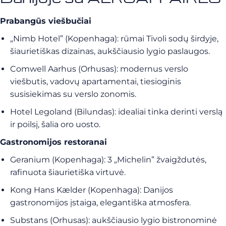
Prabangūs viešbučiai
„Nimb Hotel” (Kopenhaga): rūmai Tivoli sodų širdyje,
šiaurietiškas dizainas, aukščiausio lygio paslaugos.
Comwell Aarhus (Orhusas): modernus verslo
viešbutis, vadovų apartamentai, tiesioginis
susisiekimas su verslo zonomis.
Hotel Legoland (Bilundas): idealiai tinka derinti verslą
ir poilsį, šalia oro uosto.
Gastronomijos restoranai
Geranium (Kopenhaga): 3 „Michelin” žvaigždutės,
rafinuota šiaurietiška virtuvė.
Kong Hans Kælder (Kopenhaga): Danijos
gastronomijos įstaiga, elegantiška atmosfera.
Substans (Orhusas): aukščiausio lygio bistronominė