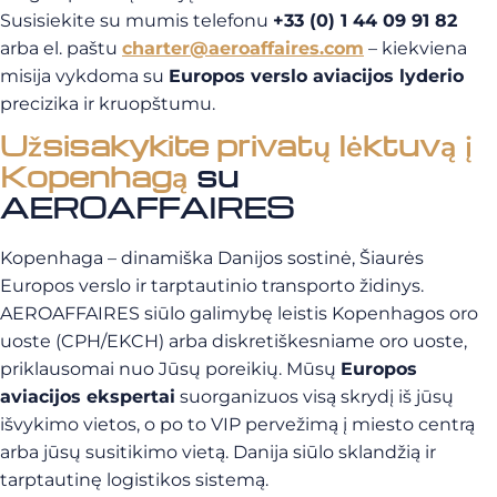
Susisiekite su mumis telefonu
+33 (0) 1 44 09 91 82
arba el. paštu
charter@aeroaffaires.com
– kiekviena
misija vykdoma su
Europos verslo aviacijos lyderio
precizika ir kruopštumu.
Užsisakykite privatų lėktuvą į
Kopenhagą
su
AEROAFFAIRES
Kopenhaga – dinamiška Danijos sostinė, Šiaurės
Europos verslo ir tarptautinio transporto židinys.
AEROAFFAIRES siūlo galimybę leistis Kopenhagos oro
uoste (CPH/EKCH) arba diskretiškesniame oro uoste,
priklausomai nuo Jūsų poreikių. Mūsų
Europos
aviacijos ekspertai
suorganizuos visą skrydį iš jūsų
išvykimo vietos, o po to VIP pervežimą į miesto centrą
arba jūsų susitikimo vietą. Danija siūlo sklandžią ir
tarptautinę logistikos sistemą.