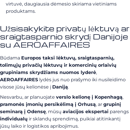
virtuvė, daugiausia dėmesio skiriama vietiniams
produktams.
Užsisakykite privatų lėktuvą ar
sraigtasparnio skrydį Danijoje
su AEROAFFAIRES
Būdama
Europos taksi lėktuvų, sraigtasparnių,
tolimųjų privačių lėktuvų ir komercinių orlaivių
grupiniams skrydžiams nuomos lyderė
,
AEROAFFAIRES
lydės jus nuo prašymo iki nusileidimo
visose jūsų kelionėse į
Daniją
.
Nesvarbu, ar planuojate
verslo kelionę į Kopenhagą
,
pramonės įmonių persikėlimą į Orhusą
, ar
grupinį
seminarą į Odensę
, mūsų
aviacijos ekspertai
parengs
individualų
ir sklandų sprendimą, puikiai atitinkantį
jūsų laiko ir logistikos apribojimus.