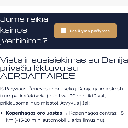
Jums reikia
kainos
Pasiūlymo prašymas
įvertinimo?
Vieta ir susisiekimas su Danija
privačiu lėktuvu su
AEROAFFAIRES
Iš Paryžiaus, Ženevos ar Briuselio į Daniją galima skristi
trumpai ir efektyviai (nuo 1 val. 30 min. iki 2 val.,
priklausomai nuo miesto). Atvykus į šalį:
Kopenhagos oro uostas
→ Kopenhagos centras: ~8
km (~15-20 min. automobiliu arba limuzinu).