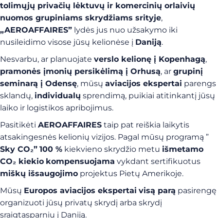
tolimųjų privačių lėktuvų ir komercinių orlaivių
nuomos grupiniams skrydžiams srityje
,
„AEROAFFAIRES”
lydės jus nuo užsakymo iki
nusileidimo visose jūsų kelionėse į
Daniją
.
Nesvarbu, ar planuojate
verslo kelionę į Kopenhagą
,
pramonės įmonių persikėlimą į Orhusą
, ar
grupinį
seminarą į Odensę
, mūsų
aviacijos ekspertai
parengs
sklandų,
individualų
sprendimą, puikiai atitinkantį jūsų
laiko ir logistikos apribojimus.
Pasitikėti
AEROAFFAIRES
taip pat reiškia laikytis
atsakingesnės kelionių vizijos. Pagal mūsų programą ”
Sky CO₂”
100 %
kiekvieno skrydžio metu
išmetamo
CO₂ kiekio
kompensuojama
vykdant sertifikuotus
miškų išsaugojimo
projektus Pietų Amerikoje.
Mūsų
Europos aviacijos ekspertai
visą parą
pasirengę
organizuoti jūsų privatų skrydį arba skrydį
sraigtasparniu į Daniją.