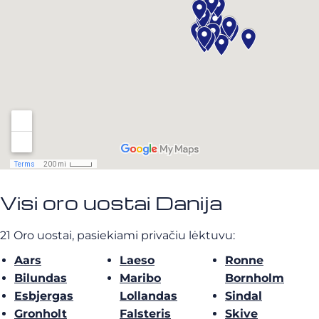
Visi oro uostai Danija
21 Oro uostai, pasiekiami privačiu lėktuvu:
Aars
Laeso
Ronne
Bilundas
Maribo
Bornholm
Esbjergas
Lollandas
Sindal
Gronholt
Falsteris
Skive