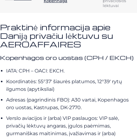
Kopenhaga
privačiosios
lėktuvai
Praktinė informacija apie
Daniją privačiu lėktuvu su
AEROAFFAIRES
Kopenhagos oro uostas (CPH / EKCH)
IATA: CPH – OACI: EKCH.
Koordinatės: 55°37′ šiaurės platumos, 12°39′ rytų
ilgumos (apytiksliai)
Adresas (pagrindinis FBO): A30 vartai, Kopenhagos
oro uostas, Kastrupas, DK-2770.
Verslo aviacijos ir (arba) VIP paslaugos: VIP salė,
privačių lėktuvų angaras, įgulos paėmimas,
gurmaniškas maitinimas, įvažiavimas ir (arba)