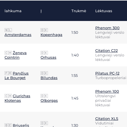
lahkuma
Į
Trukmė
Lėktuvas
Phenom 300
🇳🇱
🇩🇰
1:50
Lengvieji verslo
Amsterdamas
Kopenhaga
lėktuvai
Citation CJ2
🇨🇭
Ženeva
🇩🇰
1:40
Lengvieji verslo
Cointrin
Orhusas
lėktuvai
🇫🇷
Paryžius
🇩🇰
Pilatus PC-12
1:55
Le Bourget
Bilundas
Turbopropeleriai
Phenom 100
🇨🇭
Ciurichas
🇩🇰
Ultralengvi
1:45
Klotenas
Olborgas
privačiai
lėktuvai
Citation XLS
🇩🇰
Vidutiniai
🇧🇪
Briuselis
1:30