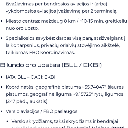
išvažiavimas per bendrosios aviacijos ir (arba)
vykdomosios aviacijos įvažiavimą per 2 terminalą.
Miesto centras: maždaug 8 km / ~10-15 min. greitkeliu
nuo oro uosto.
Specialiosios savybės: darbas visą parą, atsižvelgiant į
laiko tarpsnius, privačių orlaivių stovėjimo aikštelė,
teikiamas FBO koordinavimas.
Bilundo oro uostas (BLL / EKBI)
IATA: BLL – OACI: EKBI.
Koordinatės: geografinė platuma ~55.74047° šiaurės
platumos, geografinė ilguma ~9.15725° rytų ilgumos
(247 pėdų aukštis)
Verslo aviacijos / FBO paslaugos:
Verslo skrydžiams, taksi skrydžiams ir bendrajai