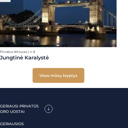
Privatus lėktuvas į ir iš
Jungtinė Karalystė
Visos mūsų kryptys
GERIAUSI PRIVATŪS
ORO UOSTAI
GERIAUSIOS