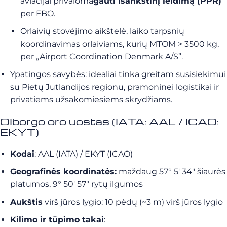
aviacijai privaloma
gauti išankstinį leidimą (PPR)
per FBO.
Orlaivių stovėjimo aikštelė, laiko tarpsnių
koordinavimas orlaiviams, kurių MTOM > 3500 kg,
per „Airport Coordination Denmark A/S”.
Ypatingos savybės: idealiai tinka greitam susisiekimui
su Pietų Jutlandijos regionu, pramoninei logistikai ir
privatiems užsakomiesiems skrydžiams.
Olborgo oro uostas (IATA: AAL / ICAO:
EKYT)
Kodai
: AAL (IATA) / EKYT (ICAO)
Geografinės koordinatės:
maždaug 57° 5′ 34″ šiaurės
platumos, 9° 50′ 57″ rytų ilgumos
Aukštis
virš jūros lygio: 10 pėdų (~3 m) virš jūros lygio
Kilimo ir tūpimo takai
: