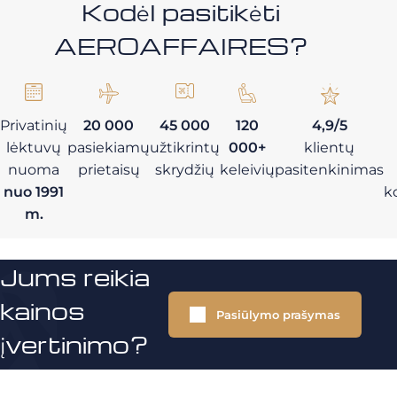
Kodėl pasitikėti
AEROAFFAIRES?
Privatinių
20 000
45 000
120
4,9/5
lėktuvų
pasiekiamų
užtikrintų
000+
klientų
nuoma
prietaisų
skrydžių
keleivių
pasitenkinimas
nuo 1991
k
m.
Jums reikia
kainos
Pasiūlymo prašymas
įvertinimo?