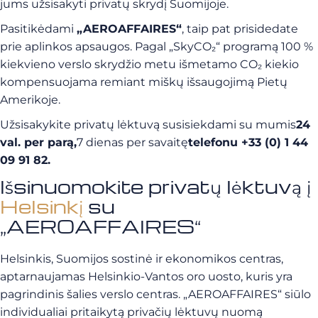
jums užsisakyti privatų skrydį Suomijoje.
Pasitikėdami
„AEROAFFAIRES“
, taip pat prisidedate
prie aplinkos apsaugos. Pagal „SkyCO₂“ programą 100 %
kiekvieno verslo skrydžio metu išmetamo CO₂ kiekio
kompensuojama remiant miškų išsaugojimą Pietų
Amerikoje.
Užsisakykite privatų lėktuvą susisiekdami su mumis
24
val. per parą,
7 dienas per savaitę
telefonu +33 (0) 1 44
09 91 82.
Išsinuomokite privatų lėktuvą į
Helsinkį
su
„AEROAFFAIRES“
Helsinkis, Suomijos sostinė ir ekonomikos centras,
aptarnaujamas Helsinkio-Vantos oro uosto, kuris yra
pagrindinis šalies verslo centras. „AEROAFFAIRES“ siūlo
individualiai pritaikytą privačių lėktuvų nuomą