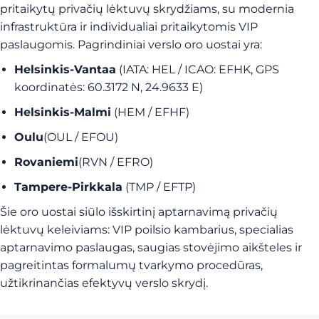
pritaikytų privačių lėktuvų skrydžiams, su modernia
infrastruktūra ir individualiai pritaikytomis VIP
paslaugomis. Pagrindiniai verslo oro uostai yra:
Helsinkis-Vantaa
(IATA: HEL / ICAO: EFHK, GPS
koordinatės: 60.3172 N, 24.9633 E)
Helsinkis-Malmi
(HEM / EFHF)
Oulu
(OUL / EFOU)
Rovaniemi
(RVN / EFRO)
Tampere-Pirkkala
(TMP / EFTP)
Šie oro uostai siūlo išskirtinį aptarnavimą privačių
lėktuvų keleiviams: VIP poilsio kambarius, specialias
aptarnavimo paslaugas, saugias stovėjimo aikšteles ir
pagreitintas formalumų tvarkymo procedūras,
užtikrinančias efektyvų verslo skrydį.