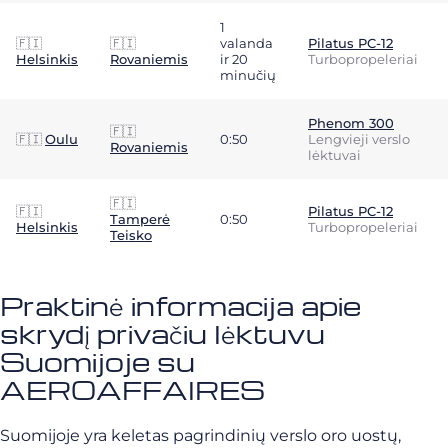
1
🇫🇮
🇫🇮
valanda
Pilatus PC-12
Helsinkis
Rovaniemis
ir 20
Turbopropeleriai
minučių
Phenom 300
🇫🇮
🇫🇮
Oulu
0:50
Lengvieji verslo
Rovaniemis
lėktuvai
🇫🇮
🇫🇮
Pilatus PC-12
Tamperė
0:50
Helsinkis
Turbopropeleriai
Teisko
Praktinė informacija apie
skrydį privačiu lėktuvu
Suomijoje su
AEROAFFAIRES
Suomijoje yra keletas pagrindinių verslo oro uostų,