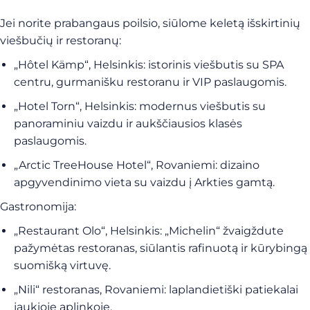
Jei norite prabangaus poilsio, siūlome keletą išskirtinių
viešbučių ir restoranų:
„Hôtel Kämp“, Helsinkis: istorinis viešbutis su SPA
centru, gurmanišku restoranu ir VIP paslaugomis.
„Hotel Torn“, Helsinkis: modernus viešbutis su
panoraminiu vaizdu ir aukščiausios klasės
paslaugomis.
„Arctic TreeHouse Hotel“, Rovaniemi: dizaino
apgyvendinimo vieta su vaizdu į Arkties gamtą.
Gastronomija:
„Restaurant Olo“, Helsinkis: „Michelin“ žvaigždute
pažymėtas restoranas, siūlantis rafinuotą ir kūrybingą
suomišką virtuvę.
„Nili“ restoranas, Rovaniemi: laplandietiški patiekalai
jaukioje aplinkoje.