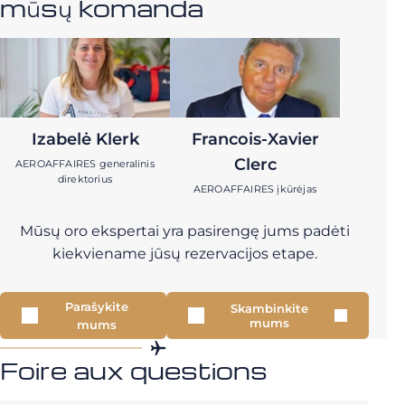
mūsų komanda
Izabelė Klerk
Francois-Xavier
Clerc
AEROAFFAIRES generalinis
direktorius
AEROAFFAIRES įkūrėjas
Mūsų oro ekspertai yra pasirengę jums padėti
kiekviename jūsų rezervacijos etape.
Parašykite
Skambinkite
mums
mums
Foire aux questions