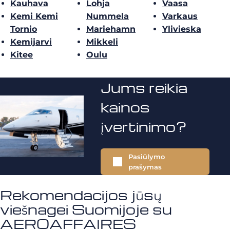
Kauhava
Lohja
Vaasa
Kemi Kemi
Nummela
Varkaus
Tornio
Mariehamn
Ylivieska
Kemijarvi
Mikkeli
Kitee
Oulu
Jums reikia
kainos
įvertinimo?
Pasiūlymo
prašymas
Rekomendacijos jūsų
viešnagei Suomijoje su
AEROAFFAIRES