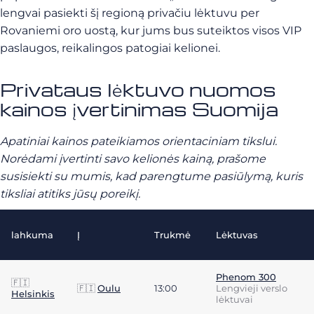
lengvai pasiekti šį regioną privačiu lėktuvu per
Rovaniemi oro uostą, kur jums bus suteiktos visos VIP
paslaugos, reikalingos patogiai kelionei.
Privataus lėktuvo nuomos
kainos įvertinimas Suomija
Apatiniai kainos pateikiamos orientaciniam tikslui.
Norėdami įvertinti savo kelionės kainą, prašome
susisiekti su mumis, kad parengtume pasiūlymą, kuris
tiksliai atitiks jūsų poreikį.
lahkuma
Į
Trukmė
Lėktuvas
Phenom 300
🇫🇮
🇫🇮
Oulu
13:00
Lengvieji verslo
Helsinkis
lėktuvai