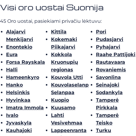
Visi oro uostai Suomija
45 Oro uostai, pasiekiami privačiu lėktuvu:
Alajarvi
Kittila
Pori
Menkijarvi
Kokemaki
Pudasjarvi
Enontekio
Piikajarvi
Pyhajarvi
Eura
Kokkola
Raahe Pattijoki
Forsa Rayskala
Kruonupių
Rautavaara
Halli
regionas
Rovaniemis
Hameenkyro
Kouvola Utti
Savonlina
Hanko
Kouvolaselanp
Seinajoki
Helsinkis
Selanpaa
Sodankyla
Hyvinkaa
Kuopio
Tamperė
Imatra Immola
Kuusamo
Pirkkala
Ivalo
Lahti
Tamperė
Jyvaskyla
Vesivehmaa
Teisko
Kauhajoki
Lappeenranta
Turku