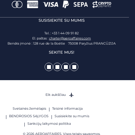
SUSISIEKITE SU MUMIS
Tel. : +33 1 44 09 91 82
El. paštas :
charter@aeroaffaires.com
Bendra įmonė : 128 rue de la Boétie 75008 Paryžius PRANCŪZIJA
SEKITE MUS!
Eik aukščiau
Svetainės žemėlapis
Teisinė informacija
BENDROSIOS SĄLYGOS
Susisiekite su mumis
Sankcijų laikymosi politika
© 2026 AEROAFFAIRES. Visos teisės saugomos.