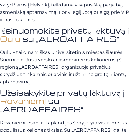
skrydžiams į Helsinkį, teikdama visapusišką pagalbą,
asmenišką aptarnavimą ir privilegijuotą prieigą prie VIP
infrastruktūros.
Išsinuomokite privatų lėktuvą į
Oulu
su „AEROAFFAIRES“
Oulu – tai dinamiškas universitetinis miestas šiaurės
Suomijoje. Jūsų verslo ar asmeninėms kelionėms į šį
regioną „AEROAFFAIRES“ organizuoja privačius
skrydžius tinkamais orlaiviais ir užtikrina greitą klientų
aptarnavimą.
Užsisakykite privatų lėktuvą į
Rovaniemį
su
„AEROAFFAIRES“
Rovaniemi, esantis Laplandijos širdyje, yra visus metus
populiarus kelionės tikslas. Su „AEROAFFAIRES“ galite