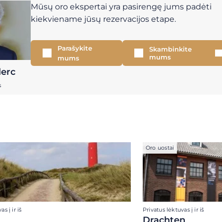
Mūsų oro ekspertai yra pasirengę jums padėti
kiekviename jūsų rezervacijos etape.
Parašykite
Skambinkite
mums
mums
lerc
s
Oro uostai
s į ir iš
Privatus lėktuvas į ir iš
Drachten