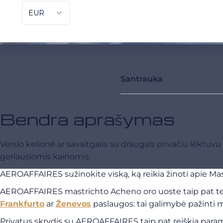
Santrauka
Bendra aprašymas
Verslo kelionė ar savaitgalis su draugais privačiu lėkt
geriausiomis kainomis.
AEROAFFAIRES sužinokite viską, ką reikia žinoti apie Mas
AEROAFFAIRES mastrichto Acheno oro uoste taip pat te
Frankfurto
ar
Ženevos
paslaugos: tai galimybė pažinti mi
Privatus skrydis su AEROAFFAIRES taip pat reiškia par