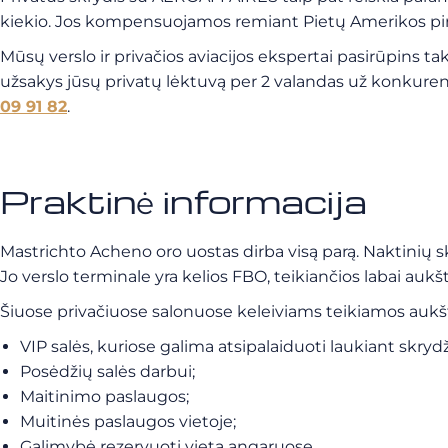
kiekio. Jos kompensuojamos remiant Pietų Amerikos pi
Mūsų verslo ir privačios aviacijos ekspertai pasirūpins 
užsakys jūsų privatų lėktuvą per 2 valandas už konkuren
09 91 82
.
Praktinė informacija
Mastrichto Acheno oro uostas dirba visą parą. Naktinių s
Jo verslo terminale yra kelios FBO, teikiančios labai auk
Šiuose privačiuose salonuose keleiviams teikiamos auk
VIP salės, kuriose galima atsipalaiduoti laukiant skrydž
Posėdžių salės darbui;
Maitinimo paslaugos;
Muitinės paslaugos vietoje;
Galimybė rezervuoti vietą angaruose.