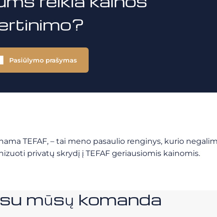
ums reikia kainos
vertinimo?
Pasiūlymo prašymas
ma TEFAF, – tai meno pasaulio renginys, kurio negalima 
izuoti privatų skrydį į TEFAF geriausiomis kainomis.
e su mūsų komanda