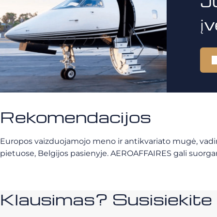
J
į
Rekomendacijos
Europos vaizduojamojo meno ir antikvariato mugė, vadina
pietuose, Belgijos pasienyje. AEROAFFAIRES gali suorgan
Klausimas? Susisiekit