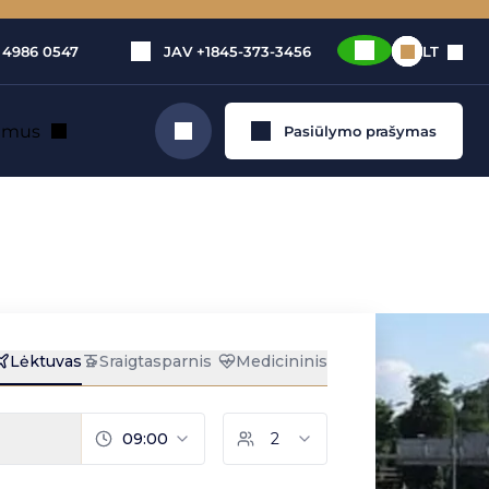
 4986 0547
JAV
+1845-373-3456
LT
e mus
Pasiūlymo prašymas
Ieškoti
taus