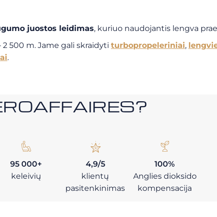
augumo juostos leidimas
, kuriuo naudojantis lengva pra
– 2 500 m. Jame gali skraidyti
turbopropeleriniai
,
lengvie
ai
.
i AEROAFFAIRES?
95 000+
4,9/5
100%
keleivių
klientų
Anglies dioksido
pasitenkinimas
kompensacija