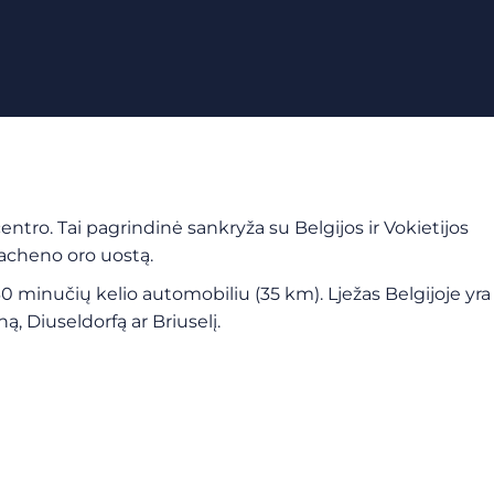
tro. Tai pagrindinė sankryža su Belgijos ir Vokietijos
Aacheno oro uostą.
 minučių kelio automobiliu (35 km). Lježas Belgijoje yra
ą, Diuseldorfą ar Briuselį.