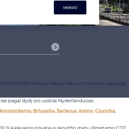
? AEROAFFAIRES siūlo privataus lėktuvo nuomos paslaugą
tras pagal dydį oro uostas Nyderlanduose.
Amsterdamo
,
Briuselio,
Šarlerua
,
Kelno,
Ciuricho
,
00 % kiekvieno privataus skrydžio metu išmetamo CO2