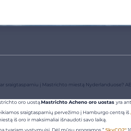
uvu ar sraigtasparniu į Mastrichto miestą Nyderlanduose
trichto oro uostą.
Mastrichto Acheno oro uostas
yra an
ikiamos sraigtasparnių pervežimo į Hamburgo centrą iš
estą iš oro ir maksimaliai išnaudoti savo laiką.
amą tvariam vystymuisi. Dėl mūsų programos ”
SkyCO2″
1