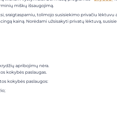
rminių miškų išsaugojimą.
taksi, sraigtasparniu, tolimojo susisiekimo privačiu lėk
cingą kainą. Norėdami užsisakyti privatų lėktuvą, susisi
krydžių apribojimų nėra.
štos kokybės paslaugas.
štos kokybės paslaugos:
io;