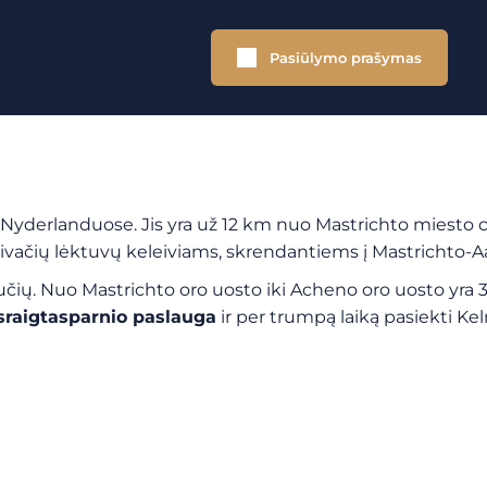
Pasiūlymo prašymas
yderlanduose. Jis yra už 12 km nuo Mastrichto miesto cen
 privačių lėktuvų keleiviams, skrendantiems į Mastrichto-
ų. Nuo Mastrichto oro uosto iki Acheno oro uosto yra 30
sraigtasparnio paslauga
ir per trumpą laiką pasiekti Keln