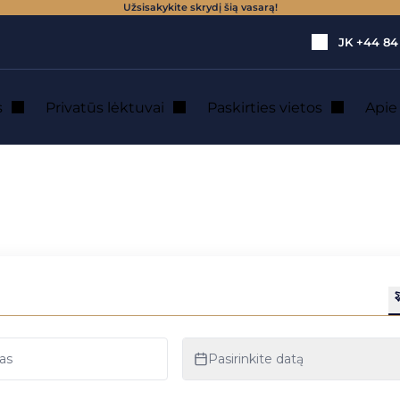
Užsisakykite skrydį šią vasarą!
JK
+44 84
s
Privatūs lėktuvai
Paskirties vietos
Api
a Chapelle : priva