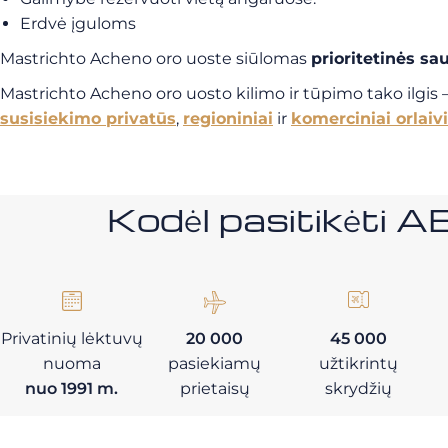
Erdvė įguloms
Mastrichto Acheno oro uoste siūlomas
prioritetinės s
Mastrichto Acheno oro uosto kilimo ir tūpimo tako ilgis 
susisiekimo privatūs
,
regioniniai
ir
komerciniai orlaivi
Kodėl pasitikėt
Privatinių lėktuvų
20 000
45 000
nuoma
pasiekiamų
užtikrintų
nuo 1991 m.
prietaisų
skrydžių