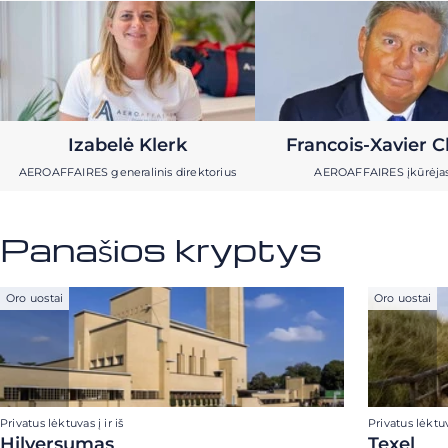
Izabelė Klerk
Francois-Xavier C
AEROAFFAIRES generalinis direktorius
AEROAFFAIRES įkūrėja
Panašios kryptys
Oro uostai
Oro uostai
Privatus lėktuvas į ir iš
Privatus lėktuva
Hilversumas
Texel