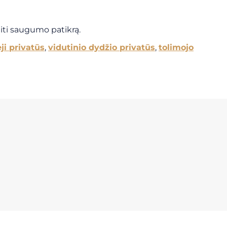
eiti saugumo patikrą.
ji privatūs
,
vidutinio dydžio privatūs
,
tolimojo