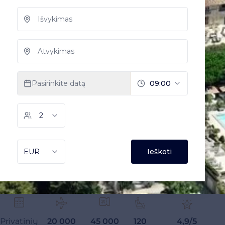
Privatinių
20 000
45 000
120
4,9/5