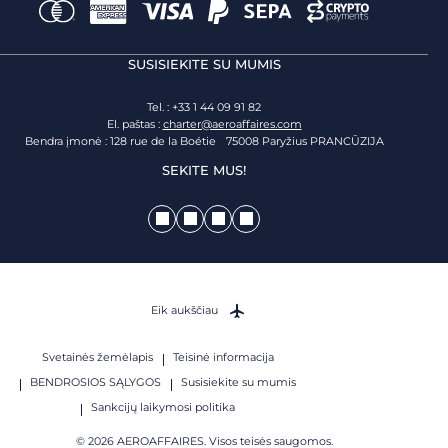
SUSISIEKITE SU MUMIS
Tel. : +33 1 44 09 91 82
El. paštas :
charter@aeroaffaires.com
Bendra įmonė : 128 rue de la Boétie 75008 Paryžius PRANCŪZIJA
SEKITE MUS!
Eik aukščiau
Svetainės žemėlapis
Teisinė informacija
BENDROSIOS SĄLYGOS
Susisiekite su mumis
Sankcijų laikymosi politika
© 2026 AEROAFFAIRES. Visos teisės saugomos.