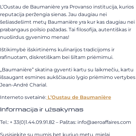
L’Oustau de Baumanière yra Provanso institucija, kurios
reputacija peržengia sienas. Jau daugiau nei
šešiasdešimt metų Baumanière yra kur kas daugiau nei
prabangaus poilsio pažadas. Tai filosofija, autentiškas ir
nuoširdus gyvenimo menas!
Ištikimybė išskirtinėms kulinarijos tradicijoms ir
rafinuotam, diskretiškam bei šiltam priėmimui.
„Baumanière” skatina gyventi kartu su laikmečiu, kartu
išsaugant esmines aukščiausio lygio priėmimo vertybes
Jean-André Charial.
Interneto svetainė:
L’Oustau de Baumanière
Informacija ir užsakymas
Tel.: + 33(0)1.44.09.91.82 – Paštas:
info@aeroaffaires.com
Susisiekite su mumis bet kuriuo metu, mielai