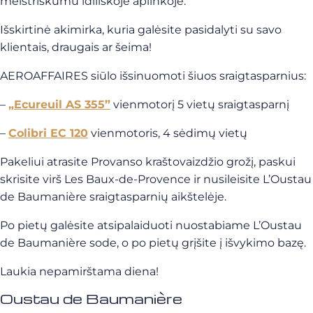
meistriškumu idiliškoje aplinkoje.
Išskirtinė akimirka, kuria galėsite pasidalyti su savo
klientais, draugais ar šeima!
AEROAFFAIRES siūlo išsinuomoti šiuos sraigtasparnius:
–
„Ecureuil AS 355”
vienmotorį 5 vietų sraigtasparnį
–
Colibri EC 120
vienmotoris, 4 sėdimų vietų
Pakeliui atrasite Provanso kraštovaizdžio grožį, paskui
skrisite virš Les Baux-de-Provence ir nusileisite L’Oustau
de Baumanière sraigtasparnių aikštelėje.
Po pietų galėsite atsipalaiduoti nuostabiame L’Oustau
de Baumanière sode, o po pietų grįšite į išvykimo bazę.
Laukia nepamirštama diena!
Oustau de Baumanière