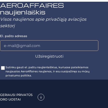
AEROAFFAIRES
naujienlaiškis
Visos naujienos apie privačiąją aviacijos
sektorį
El. pašto adresas
Sutinku gauti el. paštu naujienlaiškius, kuriuose pateikiamos
naujausios AeroAffaires naujienos, ir esu susipažinęs su mūsų
privatumo politika.
GERIAUSI PRIVATŪS
ORO UOSTAI