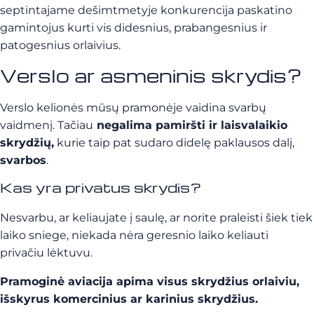
septintajame dešimtmetyje konkurencija paskatino
gamintojus kurti vis didesnius, prabangesnius ir
patogesnius orlaivius.
Verslo ar asmeninis skrydis?
Verslo kelionės mūsų pramonėje vaidina svarbų
vaidmenį. Tačiau
negalima pamiršti ir laisvalaikio
skrydžių,
kurie taip pat sudaro didelę paklausos dalį,
svarbos
.
Kas yra privatus skrydis?
Nesvarbu, ar keliaujate į saulę, ar norite praleisti šiek tiek
laiko sniege, niekada nėra geresnio laiko keliauti
privačiu lėktuvu.
Pramoginė aviacija apima visus skrydžius orlaiviu,
išskyrus komercinius ar karinius skrydžius.