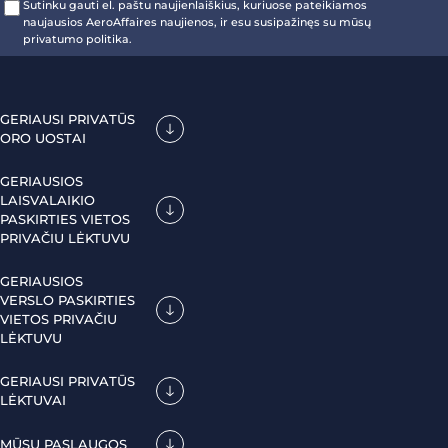
Sutinku gauti el. paštu naujienlaiškius, kuriuose pateikiamos
naujausios AeroAffaires naujienos, ir esu susipažinęs su mūsų
privatumo politika.
GERIAUSI PRIVATŪS
ORO UOSTAI
GERIAUSIOS
LAISVALAIKIO
PASKIRTIES VIETOS
PRIVAČIU LĖKTUVU
GERIAUSIOS
VERSLO PASKIRTIES
VIETOS PRIVAČIU
LĖKTUVU
GERIAUSI PRIVATŪS
LĖKTUVAI
MŪSŲ PASLAUGOS