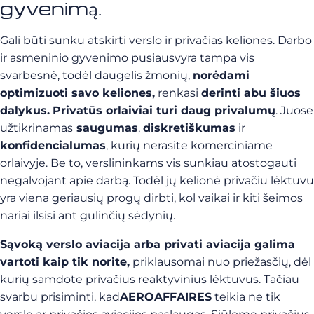
gyvenimą.
Gali būti sunku atskirti verslo ir privačias keliones. Darbo
ir asmeninio gyvenimo pusiausvyra tampa vis
svarbesnė, todėl daugelis žmonių,
norėdami
optimizuoti savo keliones,
renkasi
derinti abu šiuos
dalykus.
Privatūs orlaiviai turi daug privalumų
. Juose
užtikrinamas
saugumas
,
diskretiškumas
ir
konfidencialumas
, kurių nerasite komerciniame
orlaivyje. Be to, verslininkams vis sunkiau atostogauti
negalvojant apie darbą. Todėl jų kelionė privačiu lėktuvu
yra viena geriausių progų dirbti, kol vaikai ir kiti šeimos
nariai ilsisi ant gulinčių sėdynių.
Sąvoką verslo aviacija arba privati aviacija galima
vartoti kaip tik norite,
priklausomai nuo priežasčių, dėl
kurių samdote privačius reaktyvinius lėktuvus. Tačiau
svarbu prisiminti, kad
AEROAFFAIRES
teikia ne tik