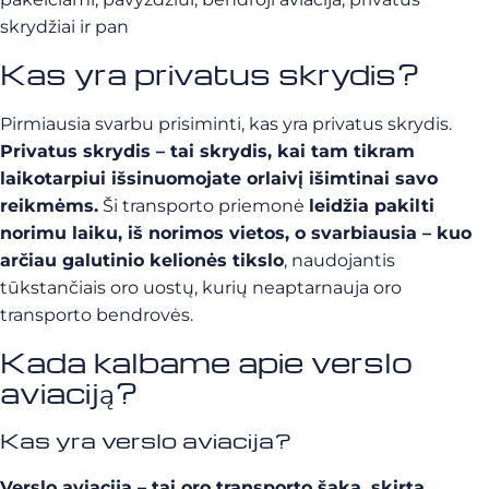
skrydžiai ir pan
Kas yra privatus skrydis?
Pirmiausia svarbu prisiminti, kas yra privatus skrydis.
Privatus skrydis – tai skrydis, kai tam tikram
laikotarpiui išsinuomojate orlaivį išimtinai savo
reikmėms.
Ši transporto priemonė
leidžia pakilti
norimu laiku, iš norimos vietos, o svarbiausia – kuo
arčiau galutinio kelionės tikslo
, naudojantis
tūkstančiais oro uostų, kurių neaptarnauja oro
transporto bendrovės.
Kada kalbame apie verslo
aviaciją?
Kas yra verslo aviacija?
Verslo aviacija – tai oro transporto šaka, skirta