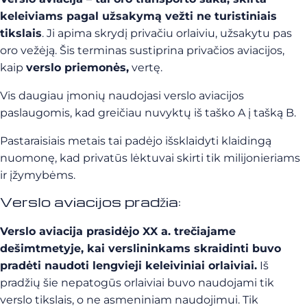
keleiviams pagal užsakymą vežti ne turistiniais
tikslais
. Ji apima skrydį privačiu orlaiviu, užsakytu pas
oro vežėją. Šis terminas sustiprina privačios aviacijos,
kaip
verslo priemonės,
vertę.
Vis daugiau įmonių naudojasi verslo aviacijos
paslaugomis, kad greičiau nuvyktų iš taško A į tašką B.
Pastaraisiais metais tai padėjo išsklaidyti klaidingą
nuomonę, kad privatūs lėktuvai skirti tik milijonieriams
ir įžymybėms.
Verslo aviacijos pradžia:
Verslo aviacija prasidėjo XX a. trečiajame
dešimtmetyje, kai verslininkams skraidinti buvo
pradėti naudoti lengvieji keleiviniai orlaiviai.
Iš
pradžių šie nepatogūs orlaiviai buvo naudojami tik
verslo tikslais, o ne asmeniniam naudojimui. Tik