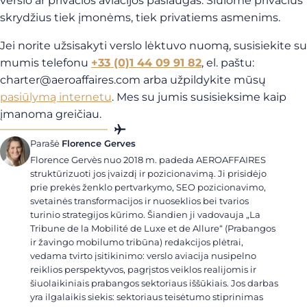
verslo ar privačios aviacijos paslaugas. Siūlome privačius
skrydžius tiek įmonėms, tiek privatiems asmenims.
Jei norite užsisakyti verslo lėktuvo nuomą, susisiekite su
mumis telefonu
+33 (0)1 44 09 91 82
, el. paštu:
charter@aeroaffaires.com
arba užpildykite mūsų
pasiūlymą internetu
. Mes su jumis susisieksime kaip
įmanoma greičiau.
Parašė
Florence Gerves
Florence Gervès nuo 2018 m. padeda AEROAFFAIRES
struktūrizuoti jos įvaizdį ir pozicionavimą. Ji prisidėjo
prie prekės ženklo pertvarkymo, SEO pozicionavimo,
svetainės transformacijos ir nuoseklios bei tvarios
turinio strategijos kūrimo. Šiandien ji vadovauja „La
Tribune de la Mobilité de Luxe et de Allure“ (Prabangos
ir žavingo mobilumo tribūna) redakcijos plėtrai,
vedama tvirto įsitikinimo: verslo aviacija nusipelno
reiklios perspektyvos, pagrįstos veiklos realijomis ir
šiuolaikiniais prabangos sektoriaus iššūkiais. Jos darbas
yra ilgalaikis siekis: sektoriaus teisėtumo stiprinimas