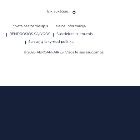
Eik aukščiau
Svetainės žemėlapis
Teisinė informacija
BENDROSIOS SĄLYGOS
Susisiekite su mumis
Sankcijų laikymosi politika
© 2026 AEROAFFAIRES. Visos teisės saugomos.