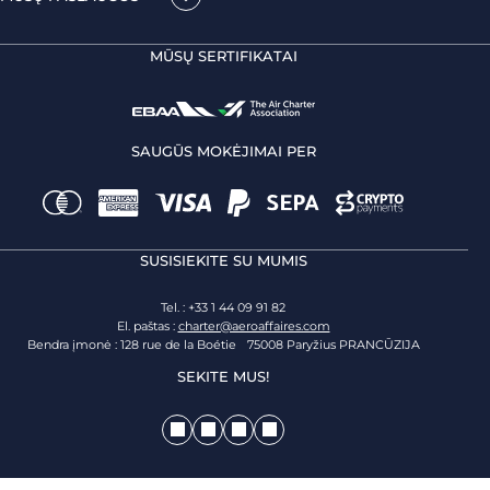
MŪSŲ SERTIFIKATAI
SAUGŪS MOKĖJIMAI PER
SUSISIEKITE SU MUMIS
Tel. : +33 1 44 09 91 82
El. paštas :
charter@aeroaffaires.com
Bendra įmonė : 128 rue de la Boétie 75008 Paryžius PRANCŪZIJA
SEKITE MUS!