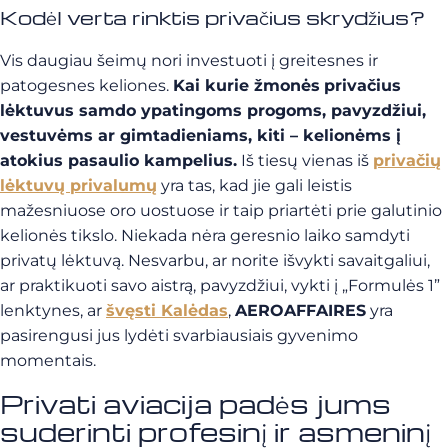
Kodėl verta rinktis privačius skrydžius?
Vis daugiau šeimų nori investuoti į greitesnes ir
patogesnes keliones.
Kai kurie žmonės
privačius
lėktuvus samdo ypatingoms progoms, pavyzdžiui,
vestuvėms ar gimtadieniams, kiti – kelionėms į
atokius pasaulio kampelius.
Iš tiesų vienas iš
privačių
lėktuvų privalumų
yra tas, kad jie gali leistis
mažesniuose oro uostuose ir taip priartėti prie galutinio
kelionės tikslo. Niekada nėra geresnio laiko samdyti
privatų lėktuvą. Nesvarbu, ar norite išvykti savaitgaliui,
ar praktikuoti savo aistrą, pavyzdžiui, vykti į „Formulės 1”
lenktynes, ar
švęsti Kalėdas
,
AEROAFFAIRES
yra
pasirengusi jus lydėti svarbiausiais gyvenimo
momentais.
Privati aviacija padės jums
suderinti profesinį ir asmeninį