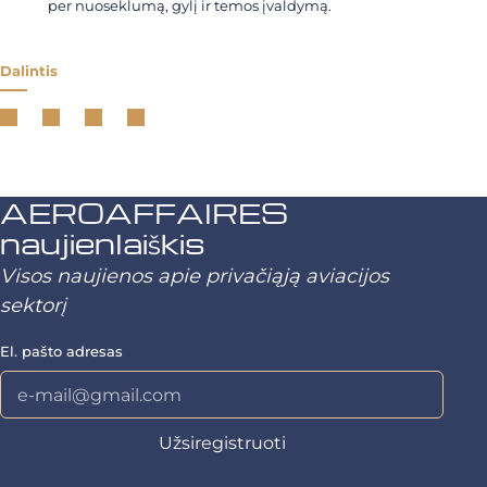
per nuoseklumą, gylį ir temos įvaldymą.
Dalintis
AEROAFFAIRES
naujienlaiškis
Visos naujienos apie privačiąją aviacijos
sektorį
El. pašto adresas