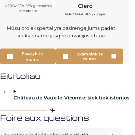
Clerc
AEROAFFAIRES generalinis
direktorius
AEROAFFAIRES įkūrėjas
Mūsų oro ekspertai yra pasirengę jums padėti
kiekviename jūsų rezervacijos etape.
Parašykite
Skambinkite
mums
mums
Eiti toliau
Château de Vaux-le-Vicomte: šiek tiek istorijos
Foire aux questions