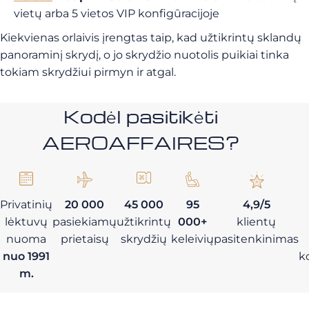
vietų arba 5 vietos VIP konfigūracijoje
Kiekvienas orlaivis įrengtas taip, kad užtikrintų sklandų
panoraminį skrydį, o jo skrydžio nuotolis puikiai tinka
tokiam skrydžiui pirmyn ir atgal.
Kodėl pasitikėti
AEROAFFAIRES?
Privatinių
20 000
45 000
95
4,9/5
lėktuvų
pasiekiamų
užtikrintų
000+
klientų
nuoma
prietaisų
skrydžių
keleivių
pasitenkinimas
nuo 1991
k
m.