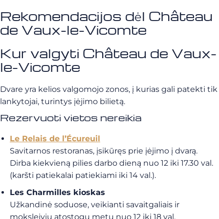
Rekomendacijos dėl Château
de Vaux-le-Vicomte
Kur valgyti Château de Vaux-
le-Vicomte
Dvare yra kelios valgomojo zonos, į kurias gali patekti tik
lankytojai, turintys įėjimo bilietą.
Rezervuoti vietos nereikia
Le Relais de l’Écureuil
Savitarnos restoranas, įsikūręs prie įėjimo į dvarą.
Dirba kiekvieną pilies darbo dieną nuo 12 iki 17.30 val.
(karšti patiekalai patiekiami iki 14 val.).
Les Charmilles kioskas
Užkandinė soduose, veikianti savaitgaliais ir
moksleivių atostogų metu nuo 12 iki 18 val.