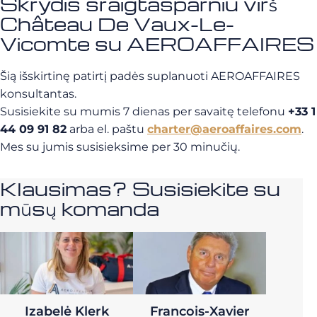
Skrydis sraigtasparniu virš
Château De Vaux-Le-
Vicomte su AEROAFFAIRES
Šią išskirtinę patirtį padės suplanuoti AEROAFFAIRES
konsultantas.
Susisiekite su mumis 7 dienas per savaitę telefonu
+33 1
44 09 91 82
arba el. paštu
charter@aeroaffaires.com
.
Mes su jumis susisieksime per 30 minučių.
Klausimas? Susisiekite su
mūsų komanda
Izabelė Klerk
Francois-Xavier