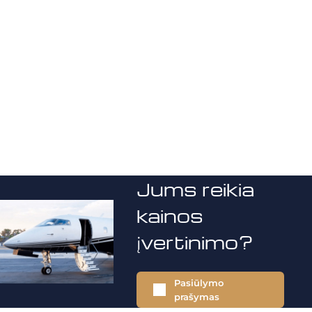
Jums reikia
kainos
įvertinimo?
Pasiūlymo
prašymas