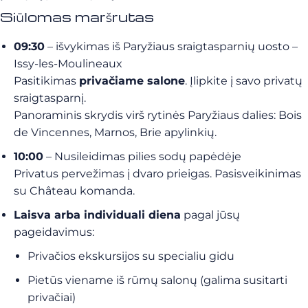
Siūlomas maršrutas
09:30
– išvykimas iš Paryžiaus sraigtasparnių uosto –
Issy-les-Moulineaux
Pasitikimas
privačiame salone
. Įlipkite į savo privatų
sraigtasparnį.
Panoraminis skrydis virš rytinės Paryžiaus dalies: Bois
de Vincennes, Marnos, Brie apylinkių.
10:00
– Nusileidimas pilies sodų papėdėje
Privatus pervežimas į dvaro prieigas. Pasisveikinimas
su Château komanda.
Laisva arba individuali diena
pagal jūsų
pageidavimus:
Privačios ekskursijos su specialiu gidu
Pietūs viename iš rūmų salonų (galima susitarti
privačiai)