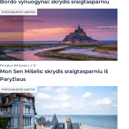
Bordo vynuogynai: skrydis sraigtasparniu
Malūnsparnio patirtis
Privatus lėktuvas į ir iš
Mon Sen Mišelis: skrydis sraigtasparniu iš
Paryžiaus
Malūnsparnio patirtis