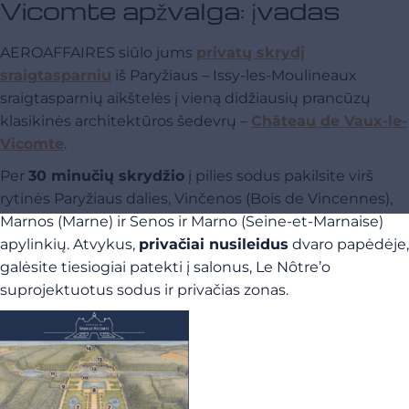
Vicomte apžvalga: įvadas
AEROAFFAIRES siūlo jums
privatų skrydį
sraigtasparniu
iš Paryžiaus – Issy-les-Moulineaux
sraigtasparnių aikštelės į vieną didžiausių prancūzų
klasikinės architektūros šedevrų –
Château de Vaux-le-
Vicomte
.
Per
30 minučių skrydžio
į pilies sodus pakilsite virš
rytinės Paryžiaus dalies, Vinčenos (Bois de Vincennes),
Marnos (Marne) ir Senos ir Marno (Seine-et-Marnaise)
apylinkių. Atvykus,
privačiai nusileidus
dvaro papėdėje,
galėsite tiesiogiai patekti į salonus, Le Nôtre’o
suprojektuotus sodus ir privačias zonas.