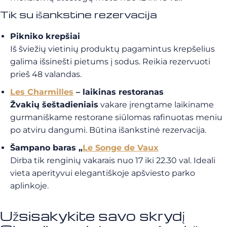
Tik su išankstine rezervacija
Pikniko krepšiai
Iš šviežių vietinių produktų pagamintus krepšelius
galima išsinešti pietums į sodus. Reikia rezervuoti
prieš 48 valandas.
Les Charmilles
– laikinas restoranas
Žvakių šeštadieniais
vakare įrengtame laikiname
gurmaniškame restorane siūlomas rafinuotas meniu
po atviru dangumi. Būtina išankstinė rezervacija.
Šampano baras „
Le Songe de Vaux
Dirba tik renginių vakarais nuo 17 iki 22.30 val. Ideali
vieta aperityvui elegantiškoje apšviesto parko
aplinkoje.
Užsisakykite savo skrydį