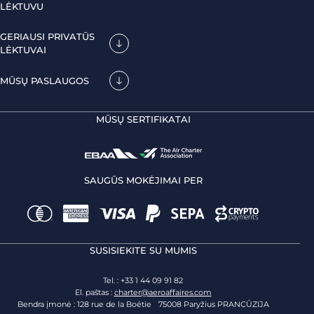
LĖKTUVU
GERIAUSI PRIVATŪS
LĖKTUVAI
MŪSŲ PASLAUGOS
MŪSŲ SERTIFIKATAI
SAUGŪS MOKĖJIMAI PER
SUSISIEKITE SU MUMIS
Tel. : +33 1 44 09 91 82
El. paštas :
charter@aeroaffaires.com
Bendra įmonė : 128 rue de la Boétie 75008 Paryžius PRANCŪZIJA