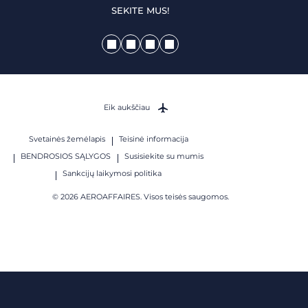
SEKITE MUS!
Eik aukščiau
Svetainės žemėlapis
Teisinė informacija
BENDROSIOS SĄLYGOS
Susisiekite su mumis
Sankcijų laikymosi politika
© 2026 AEROAFFAIRES. Visos teisės saugomos.