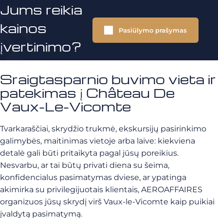
Jums reikia
kainos
Pasiūlymo prašymas
įvertinimo?
Sraigtasparnio buvimo vieta ir
patekimas į Château De
Vaux-Le-Vicomte
Tvarkaraščiai, skrydžio trukmė, ekskursijų pasirinkimo
galimybės, maitinimas vietoje arba laive: kiekviena
detalė gali būti pritaikyta pagal jūsų poreikius.
Nesvarbu, ar tai būtų privati diena su šeima,
konfidencialus pasimatymas dviese, ar ypatinga
akimirka su privilegijuotais klientais, AEROAFFAIRES
organizuos jūsų skrydį virš Vaux-le-Vicomte kaip puikiai
įvaldytą pasimatymą.