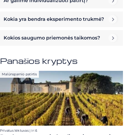
Ar galime individualizuoti patirtį?
Kokia yra bendra eksperimento trukmė?
Kokios saugumo priemonės taikomos?
Panašios kryptys
Malūnsparnio patirtis
Privatus lėktuvas į ir iš