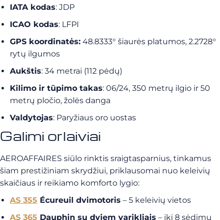
IATA kodas
: JDP
ICAO kodas
: LFPI
GPS koordinatės:
48.8333° šiaurės platumos, 2.2728°
rytų ilgumos
Aukštis
:
34 metrai (112 pėdų)
Kilimo ir tūpimo takas
:
06/24, 350 metrų ilgio ir 50
metrų pločio, žolės danga
Valdytojas
:
Paryžiaus oro uostas
Galimi orlaiviai
AEROAFFAIRES siūlo rinktis sraigtasparnius, tinkamus
šiam prestižiniam skrydžiui, priklausomai nuo keleivių
skaičiaus ir reikiamo komforto lygio:
AS 355
Écureuil dvimotoris
– 5 keleivių vietos
AS 365
Dauphin su dviem varikliais
– iki 8 sėdimų