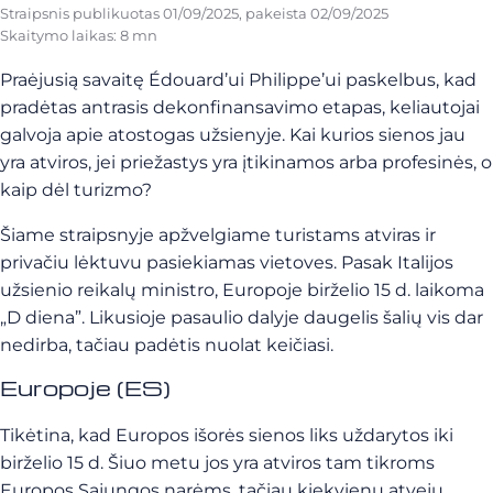
Straipsnis publikuotas
01/09/2025
, pakeista
02/09/2025
Skaitymo laikas: 8 mn
Praėjusią savaitę Édouard’ui Philippe’ui paskelbus, kad
pradėtas antrasis dekonfinansavimo etapas, keliautojai
galvoja apie atostogas užsienyje. Kai kurios sienos jau
yra atviros, jei priežastys yra įtikinamos arba profesinės, o
kaip dėl turizmo?
Šiame straipsnyje apžvelgiame turistams atviras ir
privačiu lėktuvu pasiekiamas vietoves. Pasak Italijos
užsienio reikalų ministro, Europoje birželio 15 d. laikoma
„D diena”. Likusioje pasaulio dalyje daugelis šalių vis dar
nedirba, tačiau padėtis nuolat keičiasi.
Europoje (ES)
Tikėtina, kad Europos išorės sienos liks uždarytos iki
birželio 15 d. Šiuo metu jos yra atviros tam tikroms
Europos Sąjungos narėms, tačiau kiekvienu atveju