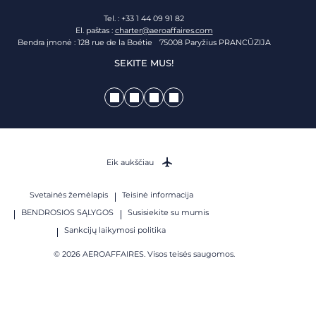
Tel. : +33 1 44 09 91 82
El. paštas :
charter@aeroaffaires.com
Bendra įmonė : 128 rue de la Boétie 75008 Paryžius PRANCŪZIJA
SEKITE MUS!
Eik aukščiau
Svetainės žemėlapis
Teisinė informacija
BENDROSIOS SĄLYGOS
Susisiekite su mumis
Sankcijų laikymosi politika
© 2026 AEROAFFAIRES. Visos teisės saugomos.