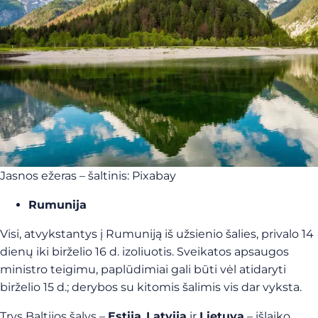
Jasnos ežeras – šaltinis: Pixabay
Rumunija
Visi, atvykstantys į Rumuniją iš užsienio šalies, privalo 14
dienų iki birželio 16 d. izoliuotis. Sveikatos apsaugos
ministro teigimu, paplūdimiai gali būti vėl atidaryti
birželio 15 d.; derybos su kitomis šalimis vis dar vyksta.
Trys Baltijos šalys –
Estija
,
Latvija
ir
Lietuva
– išlaiko