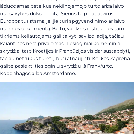
išduodamas pateikus nekilnojamojo turto arba laivo
nuosavybės dokumentą. Sienos taip pat atviros
Europos turistams, jei jie turi apgyvendinimo ar laivo
nuomos dokumentą. Be to, valdžios institucijos tam
tikriems keliautojams gali taikyti saviizoliaciją, tačiau
karantinas nėra privalomas. Tiesioginiai komerciniai
skrydžiai tarp Kroatijos ir Prancūzijos vis dar sustabdyti,
tačiau netrukus turėtų būti atnaujinti. Kol kas Zagrebą
galite pasiekti tiesioginiu skrydžiu iš Frankfurto,
Kopenhagos arba Amsterdamo.