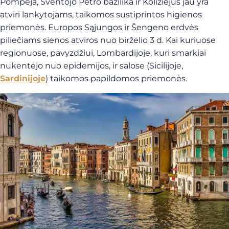
Pompėja, Šventojo Petro bazilika ir Koliziejus jau yra
atviri lankytojams, taikomos sustiprintos higienos
priemonės. Europos Sąjungos ir Šengeno erdvės
piliečiams sienos atviros nuo birželio 3 d. Kai kuriuose
regionuose, pavyzdžiui, Lombardijoje, kuri smarkiai
nukentėjo nuo epidemijos, ir salose (Sicilijoje,
Sardinijoje
) taikomos papildomos priemonės.