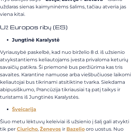
uždaras sienas kaimyninėms šalims, tačiau atveria jas
viena kitai.
Už Europos ribų (ES)
Jungtinė Karalystė
Vyriausybė paskelbė, kad nuo birželio 8 d. iš užsienio
atvykstantiems keliautojams įvesta privaloma keturių
savaičių patikra. Ši priemonė bus peržiūrima kas tris
savaites. Karantine namuose arba viešbučiuose laikomi
keliautojai bus tikrinami atsitiktine tvarka. Siekdama
abipusiškumo, Prancūzija tikriausiai tą patį taikys ir
turistams iš Jungtinės Karalystės.
Šveicarija
Šiuo metu lėktuvų keleiviai iš užsienio į šalį gali atvykti
tik per
Ciuricho
,
Ženevos
ir
Bazelio
oro uostus. Nuo