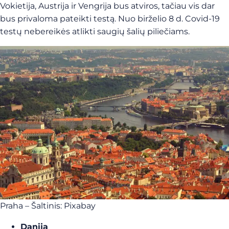
Vokietija, Austrija ir Vengrija bus atviros, tačiau vis dar
bus privaloma pateikti testą. Nuo birželio 8 d. Covid-19
testų nebereikės atlikti saugių šalių piliečiams.
Praha – Šaltinis: Pixabay
Danija