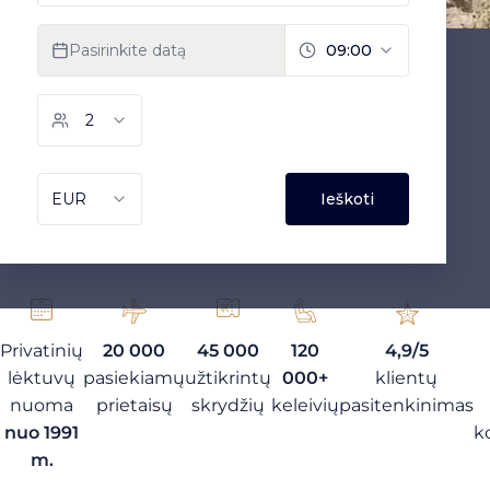
Privatinių
20 000
45 000
120
4,9/5
lėktuvų
pasiekiamų
užtikrintų
000+
klientų
nuoma
prietaisų
skrydžių
keleivių
pasitenkinimas
nuo 1991
k
m.