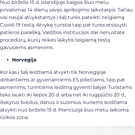
Nuo birželio 15 d. Islandijoje baigsis šiuo metu
privalomas 14 dienų savęs apribojimo laikotarpis. Tačiau
visi naujai atvykstantys į šalį turės pateikti neigiamą
Covid-19 testą. Atvykę turistai taip pat turės atsisiųsti
patikros paraišką. Valdžios institucijos dar nenustatė
procedūrų, kurių reikės laikytis teigiamą testą
gavusiems asmenims.
Norvegija
Kol kas į šalį leidžiama atvykti tik Norvegijoje
dirbantiems ar gyvenantiems ES piliečiams, taip pat
asmenims, turintiems leidimą gyventi šalyje. Turistams
teks laukti iki liepos 20 d. arba net iki rugpjūčio 20 d.,
išskyrus švedus, danus ir suomius, kuriems leidžiama
atvykti nuo birželio 15 d. Prancūzija šiuo metu laikoma
rizikos zona.