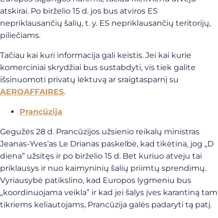
atskirai. Po birželio 15 d. jos bus atviros ES
nepriklausančių šalių, t. y. ES nepriklausančių teritorijų,
piliečiams.
Tačiau kai kuri informacija gali keistis. Jei kai kurie
komerciniai skrydžiai bus sustabdyti, vis tiek galite
išsinuomoti privatų lėktuvą ar sraigtasparnį su
AEROAFFAIRES
.
Prancūzija
Gegužės 28 d. Prancūzijos užsienio reikalų ministras
Jeanas-Yves’as Le Drianas paskelbė, kad tikėtina, jog „D
diena” užsitęs ir po birželio 15 d. Bet kuriuo atveju tai
priklausys ir nuo kaimyninių šalių priimtų sprendimų.
Vyriausybė patikslino, kad Europos lygmeniu bus
„koordinuojama veikla” ir kad jei šalys įves karantiną tam
tikriems keliautojams, Prancūzija galės padaryti tą patį.