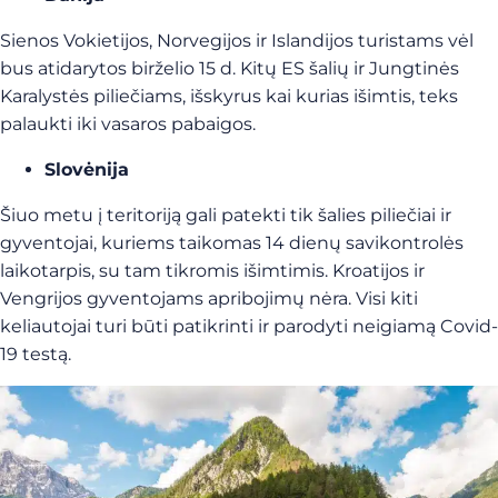
Sienos Vokietijos, Norvegijos ir Islandijos turistams vėl
bus atidarytos birželio 15 d. Kitų ES šalių ir Jungtinės
Karalystės piliečiams, išskyrus kai kurias išimtis, teks
palaukti iki vasaros pabaigos.
Slovėnija
Šiuo metu į teritoriją gali patekti tik šalies piliečiai ir
gyventojai, kuriems taikomas 14 dienų savikontrolės
laikotarpis, su tam tikromis išimtimis. Kroatijos ir
Vengrijos gyventojams apribojimų nėra. Visi kiti
keliautojai turi būti patikrinti ir parodyti neigiamą Covid-
19 testą.