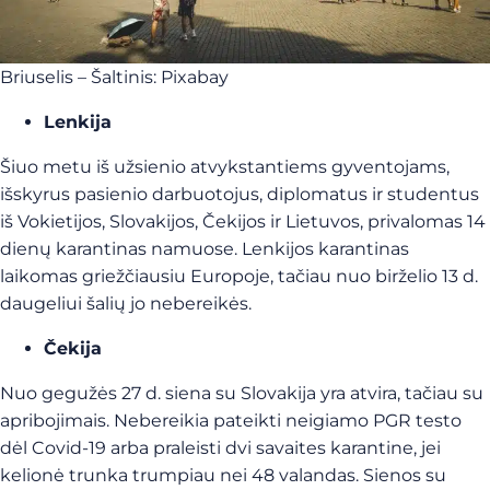
Briuselis – Šaltinis: Pixabay
Lenkija
Šiuo metu iš užsienio atvykstantiems gyventojams,
išskyrus pasienio darbuotojus, diplomatus ir studentus
iš Vokietijos, Slovakijos, Čekijos ir Lietuvos, privalomas 14
dienų karantinas namuose. Lenkijos karantinas
laikomas griežčiausiu Europoje, tačiau nuo birželio 13 d.
daugeliui šalių jo nebereikės.
Čekija
Nuo gegužės 27 d. siena su Slovakija yra atvira, tačiau su
apribojimais. Nebereikia pateikti neigiamo PGR testo
dėl Covid-19 arba praleisti dvi savaites karantine, jei
kelionė trunka trumpiau nei 48 valandas. Sienos su