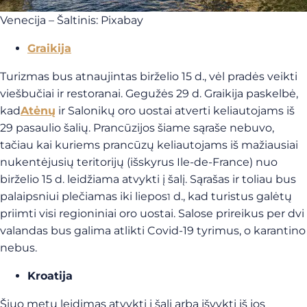
Venecija – Šaltinis: Pixabay
Graikija
Turizmas bus atnaujintas birželio 15 d., vėl pradės veikti
viešbučiai ir restoranai. Gegužės 29 d. Graikija paskelbė,
kad
Atėnų
ir Salonikų oro uostai atverti keliautojams iš
29 pasaulio šalių. Prancūzijos šiame sąraše nebuvo,
tačiau kai kuriems prancūzų keliautojams iš mažiausiai
nukentėjusių teritorijų (išskyrus Ile-de-France) nuo
birželio 15 d. leidžiama atvykti į šalį. Sąrašas ir toliau bus
palaipsniui plečiamas iki liepos
d., kad turistus galėtų
1
priimti visi regioniniai oro uostai. Salose prireikus per dvi
valandas bus galima atlikti Covid-19 tyrimus, o karantino
nebus.
Kroatija
Šiuo metu leidimas atvykti į šalį arba išvykti iš jos