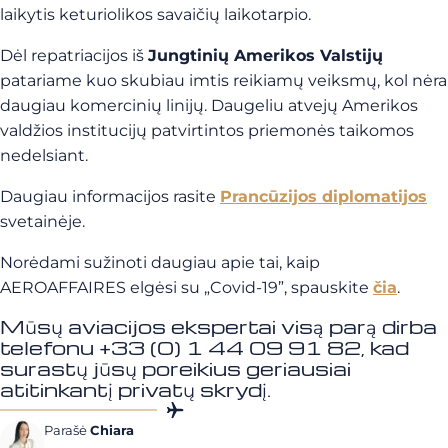
laikytis keturiolikos savaičių laikotarpio.
Dėl repatriacijos iš
Jungtinių Amerikos Valstijų
patariame kuo skubiau imtis reikiamų veiksmų, kol nėra
daugiau komercinių linijų. Daugeliu atvejų Amerikos
valdžios institucijų patvirtintos priemonės taikomos
nedelsiant.
Daugiau informacijos rasite
Prancūzijos diplomatijos
svetainėje.
Norėdami sužinoti daugiau apie tai, kaip
AEROAFFAIRES elgėsi su „Covid-19”, spauskite
čia
.
Mūsų aviacijos ekspertai visą parą dirba
telefonu +33 (0) 1 44 09 91 82, kad
surastų jūsų poreikius geriausiai
atitinkantį privatų skrydį.
Parašė
Chiara