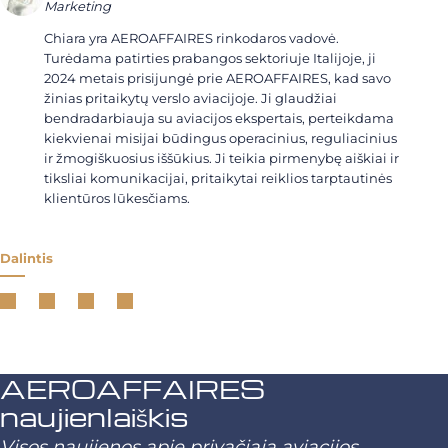
Marketing
Chiara yra AEROAFFAIRES rinkodaros vadovė.
Turėdama patirties prabangos sektoriuje Italijoje, ji
2024 metais prisijungė prie AEROAFFAIRES, kad savo
žinias pritaikytų verslo aviacijoje. Ji glaudžiai
bendradarbiauja su aviacijos ekspertais, perteikdama
kiekvienai misijai būdingus operacinius, reguliacinius
ir žmogiškuosius iššūkius. Ji teikia pirmenybę aiškiai ir
tiksliai komunikacijai, pritaikytai reiklios tarptautinės
klientūros lūkesčiams.
Dalintis
AEROAFFAIRES
naujienlaiškis
Visos naujienos apie privačiąją aviacijos