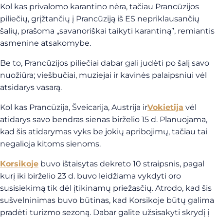
Kol kas privalomo karantino nėra, tačiau Prancūzijos
piliečių, grįžtančių į Prancūziją iš ES nepriklausančių
šalių, prašoma „savanoriškai taikyti karantiną”, remiantis
asmenine atsakomybe.
Be to, Prancūzijos piliečiai dabar gali judėti po šalį savo
nuožiūra; viešbučiai, muziejai ir kavinės palaipsniui vėl
atsidarys vasarą.
Kol kas Prancūzija, Šveicarija, Austrija ir
Vokietija
vėl
atidarys savo bendras sienas birželio 15 d. Planuojama,
kad šis atidarymas vyks be jokių apribojimų, tačiau tai
negalioja kitoms sienoms.
Korsikoje
buvo ištaisytas dekreto 10 straipsnis, pagal
kurį iki birželio 23 d. buvo leidžiama vykdyti oro
susisiekimą tik dėl įtikinamų priežasčių. Atrodo, kad šis
sušvelninimas buvo būtinas, kad Korsikoje būtų galima
pradėti turizmo sezoną. Dabar galite užsisakyti skrydį į