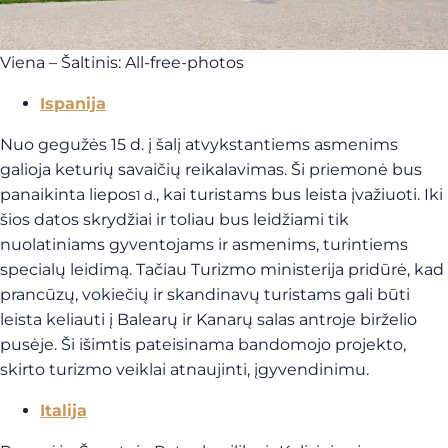
Viena – Šaltinis: All-free-photos
Ispanija
Nuo gegužės 15 d. į šalį atvykstantiems asmenims
galioja keturių savaičių reikalavimas. Ši priemonė bus
panaikinta liepos
, kai turistams bus leista įvažiuoti. Iki
1 d.
šios datos skrydžiai ir toliau bus leidžiami tik
nuolatiniams gyventojams ir asmenims, turintiems
specialų leidimą. Tačiau Turizmo ministerija pridūrė, kad
prancūzų, vokiečių ir skandinavų turistams gali būti
leista keliauti į Balearų ir Kanarų salas antroje birželio
pusėje. Ši išimtis pateisinama bandomojo projekto,
skirto turizmo veiklai atnaujinti, įgyvendinimu.
Italija