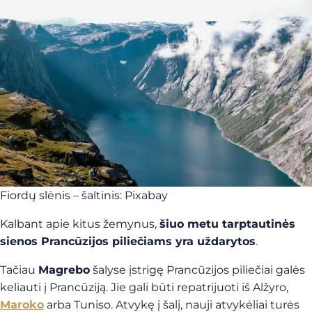
Fiordų slėnis – šaltinis: Pixabay
Kalbant apie kitus žemynus,
šiuo metu tarptautinės
sienos Prancūzijos piliečiams yra uždarytos
.
Tačiau
Magrebo
šalyse įstrigę Prancūzijos piliečiai galės
keliauti į Prancūziją. Jie gali būti repatrijuoti iš Alžyro,
Maroko
arba Tuniso. Atvykę į šalį, nauji atvykėliai turės