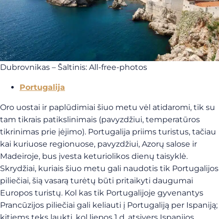
Dubrovnikas – Šaltinis: All-free-photos
Portugalija
Oro uostai ir paplūdimiai šiuo metu vėl atidaromi, tik su
tam tikrais patikslinimais (pavyzdžiui, temperatūros
tikrinimas prie įėjimo). Portugalija priims turistus, tačiau
kai kuriuose regionuose, pavyzdžiui, Azorų salose ir
Madeiroje, bus įvesta keturiolikos dienų taisyklė.
Skrydžiai, kuriais šiuo metu gali naudotis tik Portugalijos
piliečiai, šią vasarą turėtų būti pritaikyti daugumai
Europos turistų. Kol kas tik Portugalijoje gyvenantys
Prancūzijos piliečiai gali keliauti į Portugaliją per Ispaniją;
kitiems teks laukti, kol liepos 1 d. atsivers Ispanijos