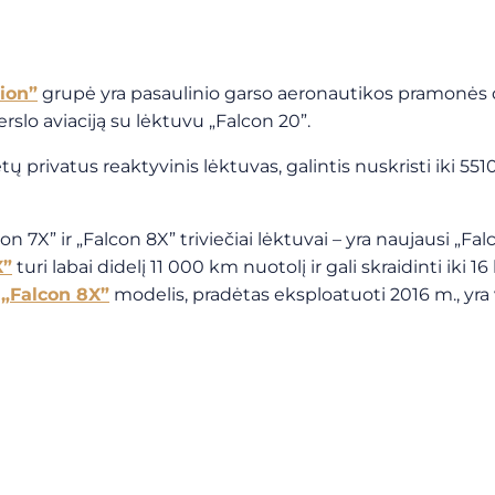
ion”
grupė yra pasaulinio garso aeronautikos pramonės da
rslo aviaciją su lėktuvu „Falcon 20”.
etų privatus reaktyvinis lėktuvas, galintis nuskristi iki 55
 7X” ir „Falcon 8X” triviečiai lėktuvai – yra naujausi „Fal
X”
turi labai didelį 11 000 km nuotolį ir gali skraidinti iki 16
–
„Falcon 8X”
modelis, pradėtas eksploatuoti 2016 m., yra ve