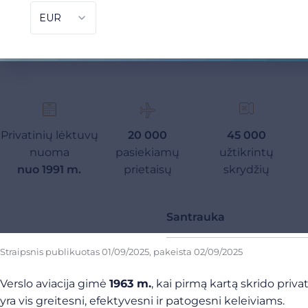
Privatinių lėktuvų
20 000
45 000
nuoma
pasiekiamų
užtikrintų
nuo 1991 m.
prietaisų
skrydžių
Santrauka
Straipsnis publikuotas
01/09/2025
, pakeista
02/09/2025
Verslo aviacija gimė
1963 m.
, kai pirmą kartą skrido priv
yra vis greitesni, efektyvesni ir patogesni keleiviams.