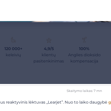
120 000+
4,9/5
100%
keleivių
klientų
Anglies dioksido
pasitenkinimas
kompensacija
Skaitymo laikas: 7 mn
atus reaktyvinis lėktuvas „Learjet”. Nuo to laiko daugybė
g