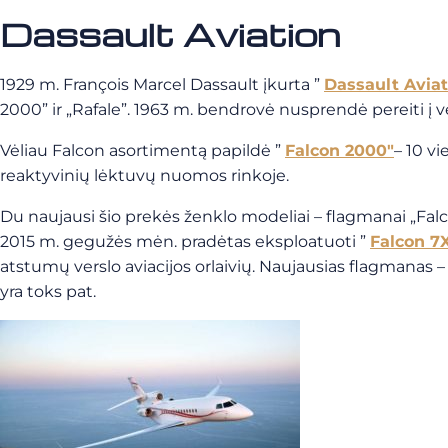
Dassault Aviation
1929 m. François Marcel Dassault įkurta ”
Dassault Aviat
2000” ir „Rafale”. 1963 m. bendrovė nusprendė pereiti į ve
Vėliau Falcon asortimentą papildė ”
Falcon 2000″
– 10 vi
reaktyvinių lėktuvų nuomos rinkoje.
Du naujausi šio prekės ženklo modeliai – flagmanai „Falcon
2015 m. gegužės mėn. pradėtas eksploatuoti ”
Falcon 7
atstumų verslo aviacijos orlaivių. Naujausias flagmanas 
yra toks pat.