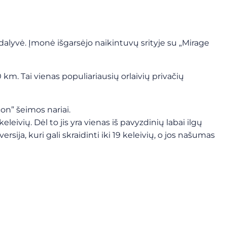
lyvė. Įmonė išgarsėjo naikintuvų srityje su „Mirage
10 km. Tai vienas populiariausių orlaivių privačių
con” šeimos nariai.
 keleivių. Dėl to jis yra vienas iš pavyzdinių labai ilgų
rsija, kuri gali skraidinti iki 19 keleivių, o jos našumas