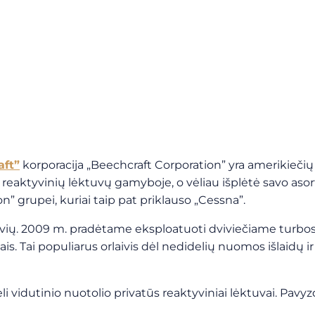
aft”
korporacija „Beechcraft Corporation” yra amerikiečių or
lo reaktyvinių lėktuvų gamyboje, o vėliau išplėtė savo 
” grupei, kuriai taip pat priklauso „Cessna”.
vių. 2009 m. pradėtame eksploatuoti dviviečiame turbosrai
takais. Tai populiarus orlaivis dėl nedidelių nuomos išlaidų
vidutinio nuotolio privatūs reaktyviniai lėktuvai. Pavyzd