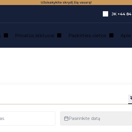
Užsisakykite skrydį šią vasarą!
JK
+44 84
s
Privatūs lėktuvai
Paskirties vietos
Api
ių lėktuvų gamintojai
ių reaktyvinių lėktu