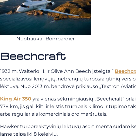
Nuotrauka : Bombardier
Beechcraft
1932 m. Walterio H. ir Olive Ann Beech įsteigta ”
Beechcr
specializavosi lengvųjų, nebrangių turbosraigtinių vers
lėktuvą. Nuo 2013 m. bendrovė priklauso „Textron Aviation
King Air 350
yra vienas sėkmingiausių „Beechcraft” orlai
778 km, jis gali kilti ir leistis trumpais kilimo ir tūpimo 
arba reguliariais komerciniais oro maršrutais.
Hawker turboreaktyvinių lėktuvų asortimentą sudaro keli 
jame telpa iki 8 keleivių.