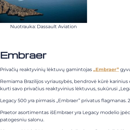
Nuotrauka: Dassault Aviation
Embraer
Privačių reaktyvinių lėktuvų gamintojas
„Embraer”
gyvu
Remiama Brazilijos vyriausybės, bendrovė kūrė karinius or
kurti savo privačius reaktyvinius lėktuvus, sukūrusi „Leg
Legacy 500 yra pirmasis „Embraer” privatus flagmanas. 2013
Praetor asortimentas išEmbraer yra Legacy modelio įpėdi
patogesniu salonu.