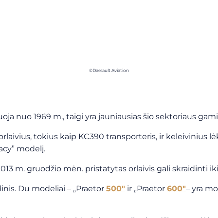
©Dassault Aviation
oja nuo 1969 m., taigi yra jauniausias šio sektoriaus gami
laivius, tokius kaip KC390 transporteris, ir keleivinius l
acy” modelį.
 m. gruodžio mėn. pristatytas orlaivis gali skraidinti iki 
nis. Du modeliai – „Praetor
500″
ir „Praetor
600″
– yra mo