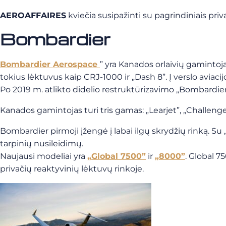
AEROAFFAIRES
kviečia susipažinti su pagrindiniais pri
Bombardier
Bombardier Aerospace
” yra Kanados orlaivių gaminto
tokius lėktuvus kaip CRJ-1000 ir „Dash 8”. Į verslo aviacij
Po 2019 m. atlikto didelio restruktūrizavimo „Bombardie
Kanados gamintojas turi tris gamas: „Learjet”, „Challenge
Bombardier pirmoji įžengė į labai ilgų skrydžių rinką. Su 
tarpinių nusileidimų.
Naujausi modeliai yra
„Global 7500”
ir
„8000”
. Global 7
privačių reaktyvinių lėktuvų rinkoje.