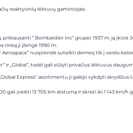
vačių reaktyvinių lėktuvų gamintojais.
ja, priklausanti ” Bombardier Inc” grupei. 1937 m. ją įk
os rinką ji įžengė 1990 m.
r Aerospace” nusprendė sutelkti dėmesį tik į verslo keli
r” ir „Global”, todėl gali siūlyti privačius lėktuvus daug
„Global Express” asortimentu ji galėjo vykdyti skrydžius t
500 gali įveikti 13 705 km atstumą ir skristi iki 1 143 km/h