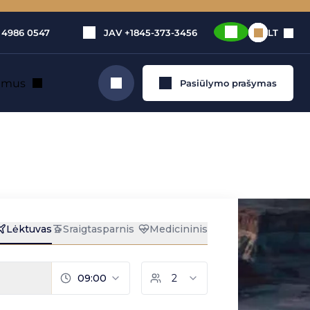
 4986 0547
JAV
+1845-373-3456
LT
e mus
Pasiūlymo prašymas
Ieškoti
vų