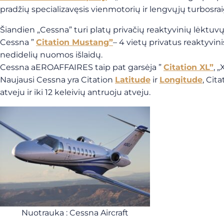
pradžių specializavęsis vienmotorių ir lengvųjų turbosraig
Šiandien „Cessna” turi platų privačių reaktyvinių lėktu
Cessna ”
Citation Mustang”
– 4 vietų privatus reaktyvi
nedidelių nuomos išlaidų.
Cessna aEROAFFAIRES taip pat garsėja ”
Citation XL”
, 
Naujausi Cessna yra Citation
Latitude
ir
Longitude
, Cit
atveju ir iki 12 keleivių antruoju atveju.
Nuotrauka : Cessna Aircraft