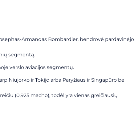
ūrė Josephas-Armandas Bombardier, bendrovė pardavinėjo
onių segmentą.
umoje verslo aviacijos segmentų.
arp Niujorko ir Tokijo arba Paryžiaus ir Singapūro be
 greičiu (0,925 macho), todėl yra vienas greičiausių