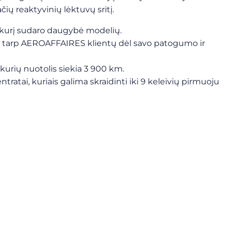
čių reaktyvinių lėktuvų sritį.
, kurį sudaro daugybė modelių.
arus tarp AEROAFFAIRES klientų dėl savo patogumo ir
, kurių nuotolis siekia 3 900 km.
tratai, kuriais galima skraidinti iki 9 keleivių pirmuoju