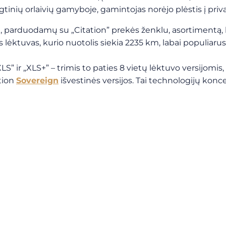
tinių orlaivių gamyboje, gamintojas norėjo plėstis į priva
vų, parduodamų su „Citation” prekės ženklu, asortimentą
nis lėktuvas, kurio nuotolis siekia 2235 km, labai populi
„XLS” ir „XLS+” – trimis to paties 8 vietų lėktuvo versijomis
ation
Sovereign
išvestinės versijos. Tai technologijų koncen